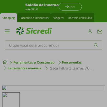
Saldão de inverno
Quero
até 40% off
Shopping
Parcerias e Descontos
Viagens
Imóveis e Veículos
O que você está procurando?
Produtos mais buscados
Ferramentas e Construção
Ferramentas
tenis
1
º
Saca Filtro 3 Garras 76/120 mm Corneta
Ferramentas manuais
cafeteira
2
º
perfume
3
º