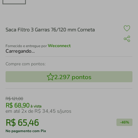
air fryer
4
º
iphone
5
º
Saca Filtro 3 Garras 76/120 mm Corneta
Weconnect
Fornecido e entregue por
Carregando…
Compre com pontos:
2.297
pontos
R$
121
,
00
R$
68
,
90
à vista
em até
2
x de
R$
34
,
45
s/juros
R$
65
,
46
-
46%
No pagamento com Pix