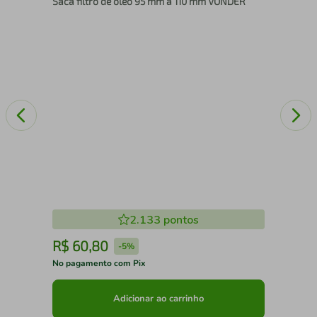
Saca filtro de óleo 95 mm a 110 mm VONDER
2.133
pontos
R$
60
,
80
R
-
5%
No pagamento com Pix
No 
Adicionar ao carrinho