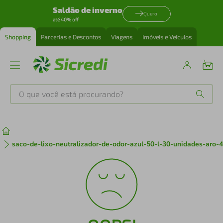
Saldão de inverno
Quero
até 40% off
Shopping
Parcerias e Descontos
Viagens
Imóveis e Veículos
O que você está procurando?
Produtos mais buscados
tenis
1
º
saco-de-lixo-neutralizador-de-odor-azul-50-l-30-unidades-aro-
cafeteira
2
º
perfume
3
º