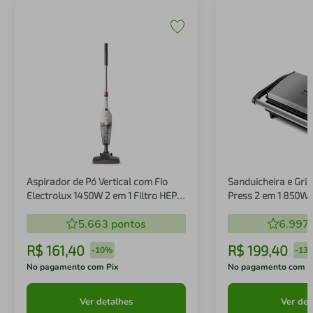
Aspirador de Pó Vertical com Fio
Sanduicheira e Gril
Electrolux 1450W 2 em 1 Filtro HEPA
Press 2 em 1 850W
Branco (STK14B)
5.663
pontos
6.997
R$
161
,
40
R$
199
,
40
-
10%
-
13
No pagamento com Pix
No pagamento com P
Ver detalhes
Ver det