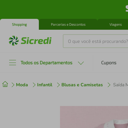
Shopping
Parcerias e Descontos
Viagens
O que você está procurando?
Produtos mais buscados
Todos os Departamentos
Cupons
tenis
1
º
Moda
Infantil
Blusas e Camisetas
cafeteira
2
º
perfume
3
º
air fryer
4
º