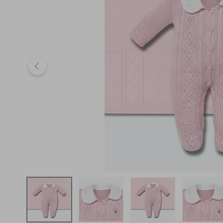
iphone
5
º