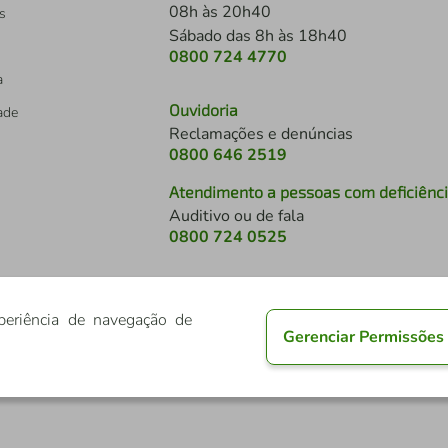
08h às 20h40
s
Sábado das 8h às 18h40
0800 724 4770
a
Ouvidoria
dade
Reclamações e denúncias
0800 646 2519
Atendimento a pessoas com deficiênc
Auditivo ou de fala
s
0800 724 0525
periência de navegação de
Gerenciar Permissões