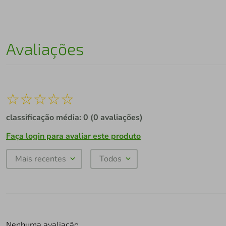
Avaliações
☆
☆
☆
☆
☆
classificação média: 0
(0 avaliações)
Faça login para avaliar este produto
Mais recentes
Todos
Nenhuma avaliação