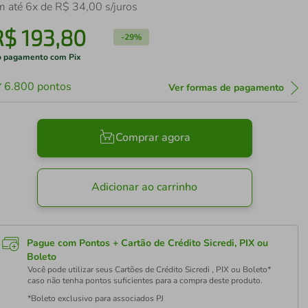
m até
6
x de
R$
34
,
00
s/juros
R$
193
,
80
-
29%
 pagamento com Pix
6.800
pontos
Ver formas de pagamento
Comprar agora
Adicionar ao carrinho
Pague com Pontos + Cartão de Crédito Sicredi, PIX ou
Boleto
Você pode utilizar seus Cartões de Crédito Sicredi , PIX ou Boleto*
caso não tenha pontos suficientes para a compra deste produto.
*Boleto exclusivo para associados PJ