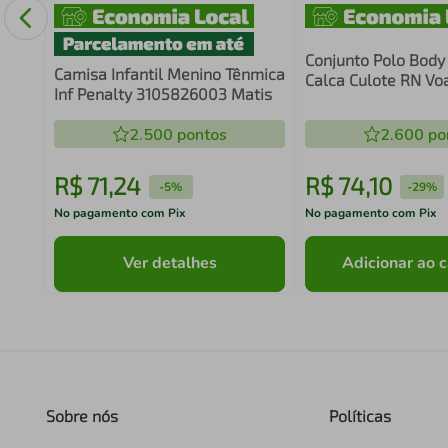
Conjunto Polo Body
Camisa Infantil Menino Tênmica
Calca Culote RN Vo
Inf Penalty 3105826003 Matis
Nuvens - Hug
2.500
pontos
2.600
po
R$
71
,
24
R$
74
,
10
-
5%
-
29%
No pagamento com Pix
No pagamento com Pix
Ver detalhes
Adicionar ao c
Sobre nós
Políticas