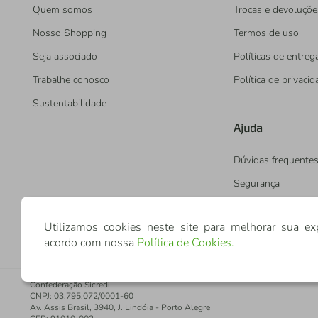
Quem somos
Trocas e devoluçõe
Nosso Shopping
Termos de uso
Seja associado
Políticas de entreg
Trabalhe conosco
Política de privaci
Sustentabilidade
Ajuda
Dúvidas frequente
Segurança
Utilizamos cookies neste site para melhorar sua ex
acordo com nossa
Política de Cookies
.
Confederação Sicredi
CNPJ: 03.795.072/0001-60
Av. Assis Brasil, 3940, J. Lindóia - Porto Alegre