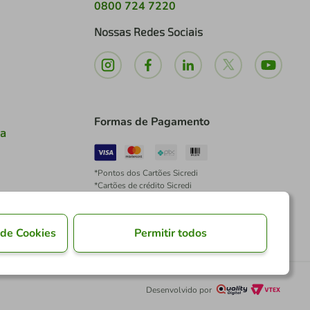
0800 724 7220
Nossas Redes Sociais
Formas de Pagamento
ia
*Pontos dos Cartões Sicredi
*Cartões de crédito Sicredi
*Boleto exclusivo para associados PJ
*É vedada a cobrança de preço superior, valor ou
encargo adicional para pagamentos por meio de
 de Cookies
Permitir todos
Pix à vista.
Desenvolvido por