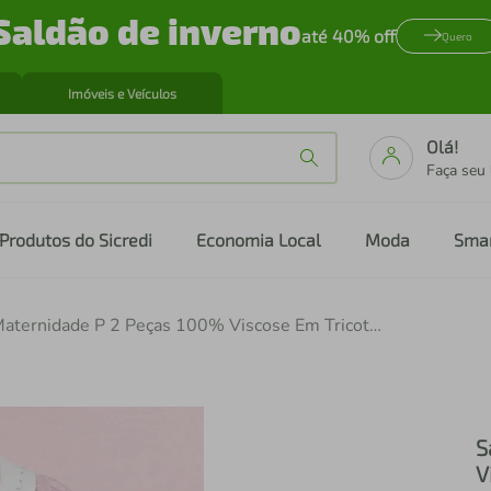
Saldão de inverno
até 40% off
Quero
Imóveis e Veículos
Olá!
Faça seu
Produtos do Sicredi
Economia Local
Moda
Sma
Saída Maternidade P 2 Peças 100% Viscose Em Tricot - Hug
S
V