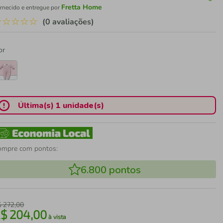
Fretta Home
rnecido e entregue por
☆
☆
☆
☆
☆
(0 avaliações)
or
Última(s) 1 unidade(s)
ompre com pontos:
6.800
pontos
$
272
,
00
R$
204
,
00
à vista