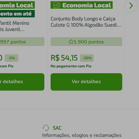
Tama
Conjunto Body Longo e Calça
fantil Menino
Culote G 100% Algodão Suedine
s Juvenil
Liso - Hug
3
.997
pontos
1.900
pontos
0
R$
54
,
15
R$
-
5%
-
30%
com Pix
No pagamento com Pix
No pa
r detalhes
Ver detalhes
SAC
Informações, elogios e reclamações