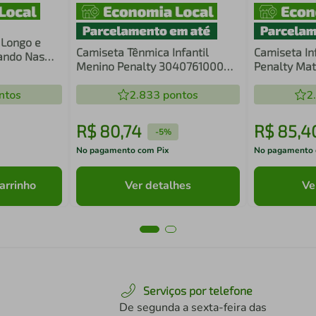
 Longo e
Camiseta Tênmica Infantil
Camiseta In
ando Nas
Menino Penalty 304076100008
Penalty Mati
Matis
310585600
ntos
2.833
pontos
2
R$
80
,
74
R$
85
,
4
-
5%
No pagamento com Pix
No pagamento 
arrinho
Ver detalhes
Ve
Serviços por telefone
De segunda a sexta-feira das