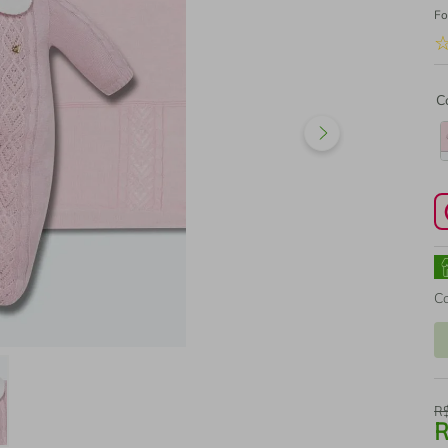
Fo
C
C
R