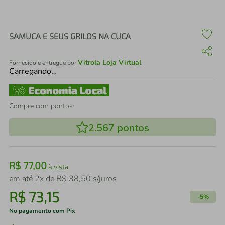
air fryer
4
º
iphone
5
º
SAMUCA E SEUS GRILOS NA CUCA
Vitrola Loja Virtual
Fornecido e entregue por
Carregando…
Compre com pontos:
2.567
pontos
R$
77
,
00
à vista
em até
2
x de
R$
38
,
50
s/juros
R$
73
,
15
-
5%
No pagamento com Pix