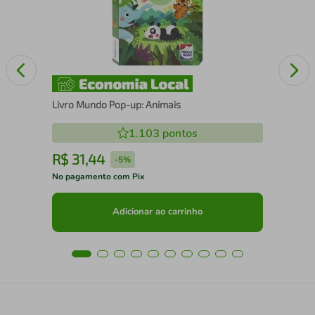
Livro Mundo Pop-up: Animais
1.103
pontos
R$
31
,
44
R
-
5%
No pagamento com Pix
No 
Adicionar ao carrinho