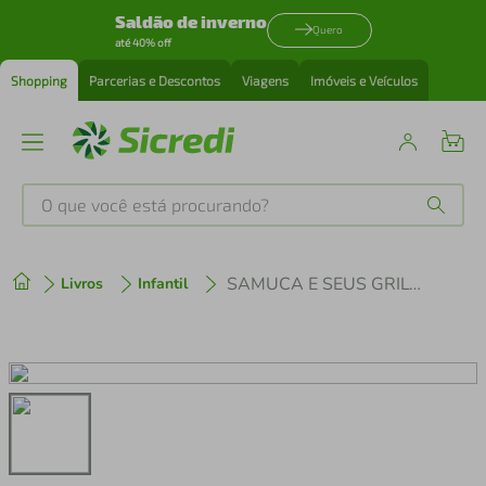
Saldão de inverno
Quero
até 40% off
Shopping
Parcerias e Descontos
Viagens
Imóveis e Veículos
O que você está procurando?
Produtos mais buscados
SAMUCA E SEUS GRILOS NA CUCA
Livros
Infantil
tenis
1
º
cafeteira
2
º
perfume
3
º