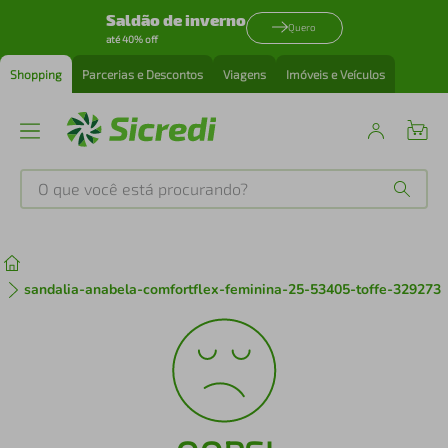
Saldão de inverno
Quero
até 40% off
Shopping
Parcerias e Descontos
Viagens
Imóveis e Veículos
O que você está procurando?
Produtos mais buscados
tenis
1
º
sandalia-anabela-comfortflex-feminina-25-53405-toffe-329273
cafeteira
2
º
perfume
3
º