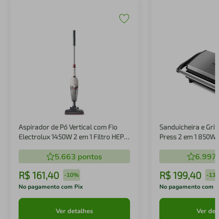
Aspirador de Pó Vertical com Fio
Sanduicheira e Gril
Electrolux 1450W 2 em 1 Filtro HEPA
Press 2 em 1 850W
Branco (STK14B)
5.663
pontos
6.997
R$
161
,
40
R$
199
,
40
-
10%
-
13
No pagamento com Pix
No pagamento com P
Ver detalhes
Ver det