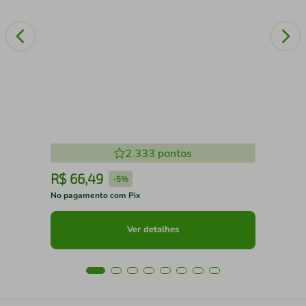
2.333
pontos
R$
66
,
49
R
-
5%
No pagamento com Pix
No 
Ver detalhes