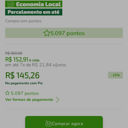
Compre com pontos:
5.097
pontos
R$
169
,
90
R$
152
,
91
à vista
em até
7
x de
R$
21
,
84
s/juros
R$
145
,
26
-
15%
No pagamento com Pix
5.097
pontos
Ver formas de pagamento
Comprar agora