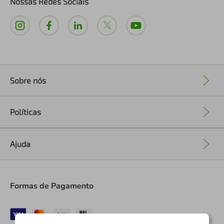
Nossas Redes Sociais
Sobre nós
+
Políticas
+
Ajuda
+
Formas de Pagamento