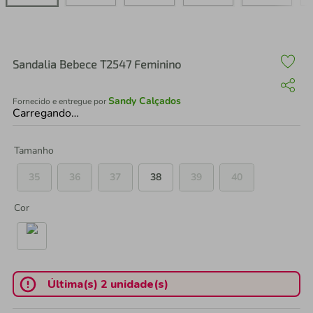
air fryer
4
º
iphone
5
º
Sandalia Bebece T2547 Feminino
Sandy Calçados
Fornecido e entregue por
Carregando…
Tamanho
35
36
37
38
39
40
Cor
Última(s) 2 unidade(s)