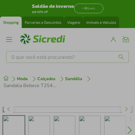
Saldão de inverno
Quero
até 40% off
Shopping
Parcerias e Descontos
Viagens
Imóveis e Veículos
O que você está procurando?
Produtos mais buscados
Moda
Calçados
Sandália
tenis
1
º
Sandalia Bebece T2547 Feminino
cafeteira
2
º
perfume
3
º