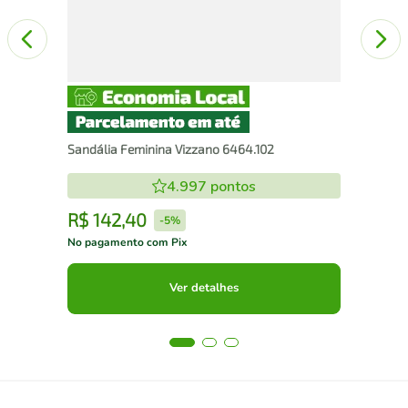
Sandália Feminina Vizzano 6464.102
4.997
pontos
R$
142
,
40
R
-
5%
No pagamento com Pix
No 
Ver detalhes