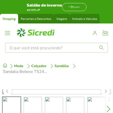
Saldão de inverno
Quero
até 40% off
Shopping
Parcerias e Descontos
Viagens
Imóveis e Veículos
O que você está procurando?
Produtos mais buscados
Moda
Calçados
Sandália
tenis
1
º
Sandalia Bebece T5240 Feminino
cafeteira
2
º
perfume
3
º