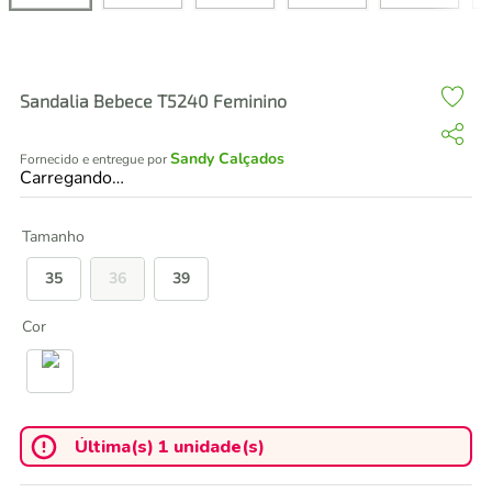
air fryer
4
º
iphone
5
º
Sandalia Bebece T5240 Feminino
Sandy Calçados
Fornecido e entregue por
Carregando…
Tamanho
35
36
39
Cor
Última(s) 1 unidade(s)