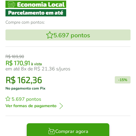
Compre com pontos:
5.697
pontos
R$
189
,
90
R$
170
,
91
à vista
em até
8
x de
R$
21
,
36
s/juros
R$
162
,
36
-
15%
No pagamento com Pix
5.697
pontos
Ver formas de pagamento
Comprar agora