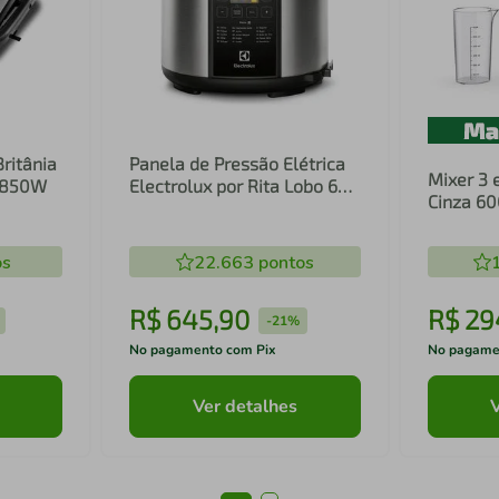
Britânia
Panela de Pressão Elétrica
Mixer 3 
1 850W
Electrolux por Rita Lobo 6L
Cinza 6
Preta Experience Digital
Inox e T
(PCC20)
(EIB20)
os
22.663
pontos
R$
645
,
90
R$
29
-
21%
No pagamento com Pix
No pagame
Ver detalhes