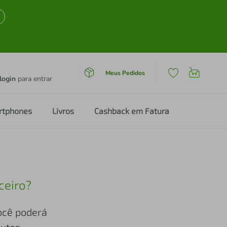
Meus Pedidos
login
para entrar
rtphones
Livros
Cashback em Fatura
ceiro?
você poderá