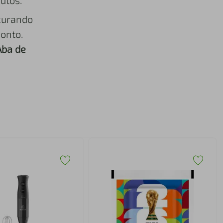
utos.
curando
onto.
Aba de