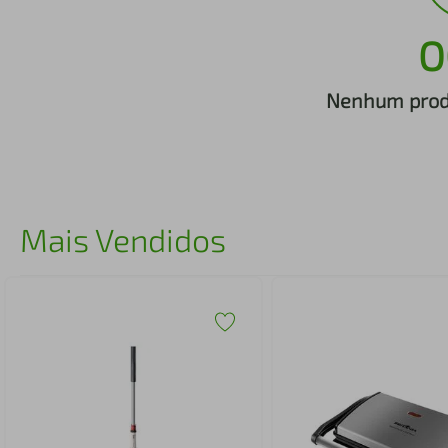
iphone
5
º
O
Nenhum produ
Mais Vendidos