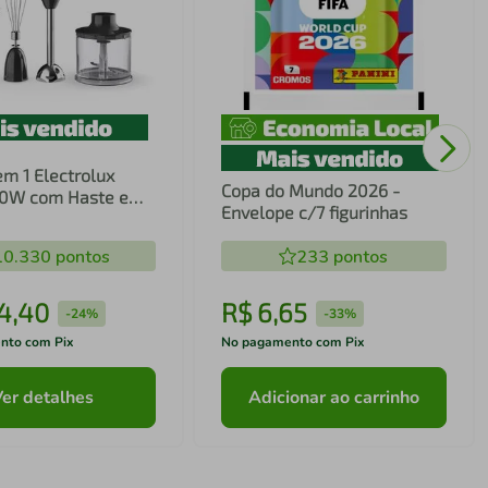
em 1 Electrolux
Copa do Mundo 2026 -
00W com Haste em
Envelope c/7 figurinhas
ecnologia TruFlow
10.330
pontos
233
pontos
4
,
40
R$
6
,
65
-
24%
-
33%
nto com Pix
No pagamento com Pix
Ver detalhes
Adicionar ao carrinho