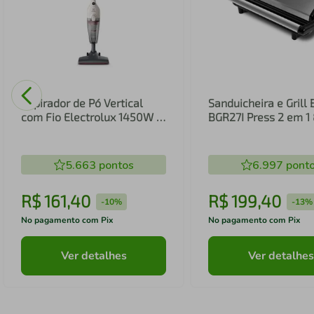
Aspirador de Pó Vertical
Sanduicheira e Grill 
com Fio Electrolux 1450W 2
BGR27I Press 2 em 
em 1 Filtro HEPA Branco
(STK14B)
5.663
pontos
6.997
pont
R$
161
,
40
R$
199
,
40
-
10%
-
13%
No pagamento com Pix
No pagamento com Pix
Ver detalhes
Ver detalhes