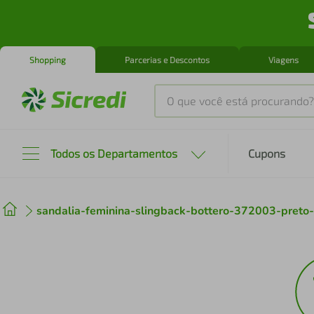
Shopping
Parcerias e Descontos
Viagens
O que você está procurando?
Produtos mais buscados
Todos os Departamentos
Cupons
tenis
1
º
sandalia-feminina-slingback-bottero-372003-pret
cafeteira
2
º
perfume
3
º
air fryer
4
º