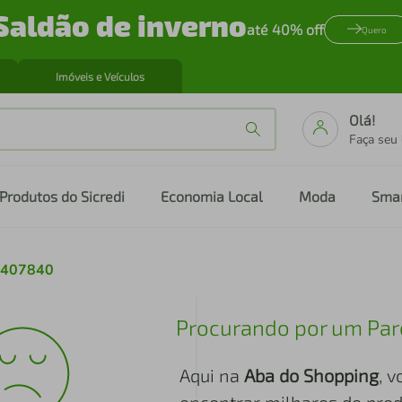
Saldão de inverno
até 40% off
Quero
Imóveis e Veículos
Olá!
Faça seu
Produtos do Sicredi
Economia Local
Moda
Sma
o-407840
Procurando por um Par
Aqui na
Aba do Shopping
, 