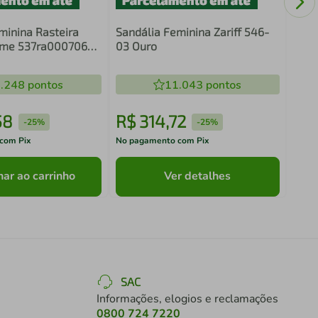
minina Rasteira
Sandália Feminina Zariff 546-
ume 537ra000706
03 Ouro
.248
pontos
11.043
pontos
58
R$
314
,
72
R$
-
25%
-
25%
com Pix
No pagamento com Pix
No pa
nar ao carrinho
Ver detalhes
SAC
Informações, elogios e reclamações
0800 724 7220