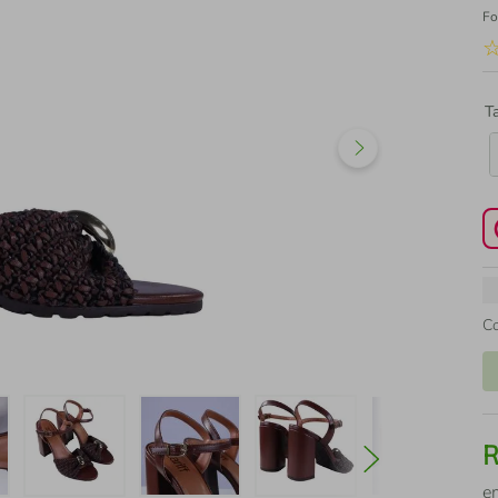
Fo
T
C
e