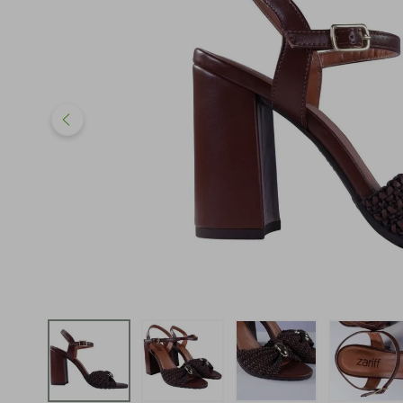
iphone
5
º