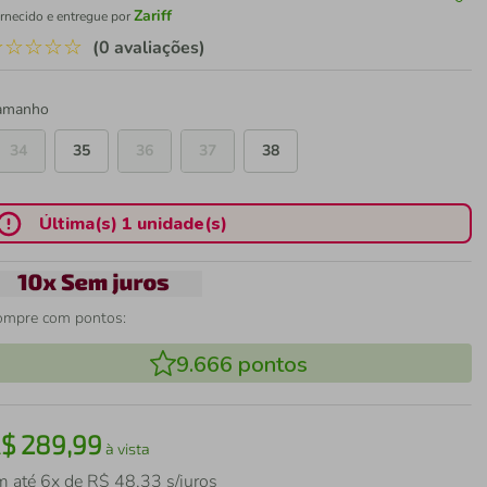
Zariff
rnecido e entregue por
☆
☆
☆
☆
☆
(0 avaliações)
amanho
34
35
36
37
38
Última(s) 1 unidade(s)
ompre com pontos:
9.666
pontos
R$
289
,
99
à vista
m até
6
x de
R$
48
,
33
s/juros