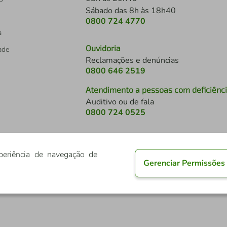
Sábado das 8h às 18h40
0800 724 4770
a
Ouvidoria
dade
Reclamações e denúncias
0800 646 2519
Atendimento a pessoas com deficiênc
Auditivo ou de fala
s
0800 724 0525
periência de navegação de
Gerenciar Permissões