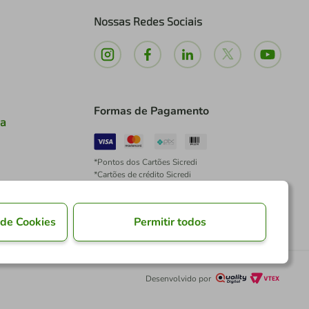
Nossas Redes Sociais
Formas de Pagamento
ia
*Pontos dos Cartões Sicredi
*Cartões de crédito Sicredi
*Boleto exclusivo para associados PJ
*É vedada a cobrança de preço superior, valor ou
encargo adicional para pagamentos por meio de
 de Cookies
Permitir todos
Pix à vista.
Desenvolvido por