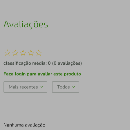
Avaliações
☆
☆
☆
☆
☆
classificação média: 0
(0 avaliações)
Faça login para avaliar este produto
Mais recentes
Todos
Nenhuma avaliação