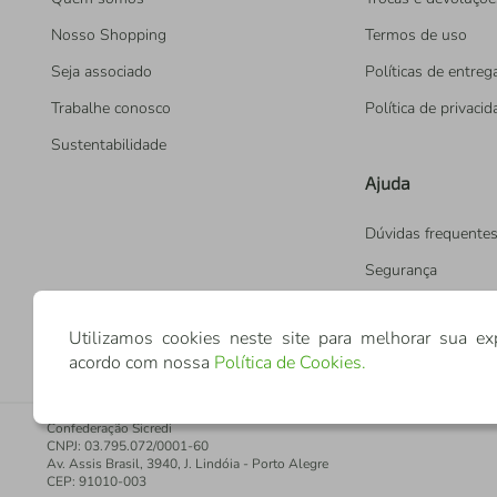
Nosso Shopping
Termos de uso
Seja associado
Políticas de entreg
Trabalhe conosco
Política de privaci
Sustentabilidade
Ajuda
Dúvidas frequente
Segurança
Utilizamos cookies neste site para melhorar sua ex
acordo com nossa
Política de Cookies
.
Confederação Sicredi
CNPJ: 03.795.072/0001-60
Av. Assis Brasil, 3940, J. Lindóia - Porto Alegre
CEP: 91010-003