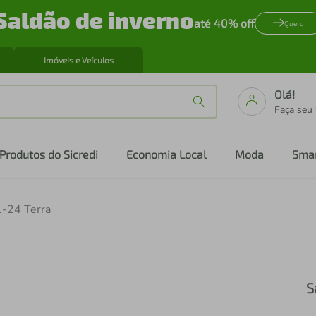
Saldão de inverno
até 40% off
Quero
Imóveis e Veículos
Olá!
Faça seu
Produtos do Sicredi
Economia Local
Moda
Sma
1-24 Terra
S