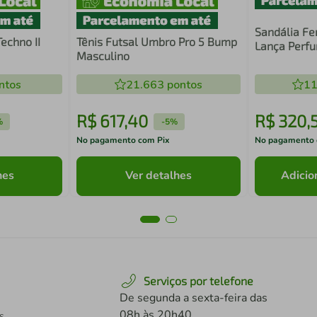
Sandália Fe
echno II
Tênis Futsal Umbro Pro 5 Bump
Lança Perf
Masculino
Preto
ntos
21.663
pontos
11
R$
617
,
40
R$
320
,
%
-
5%
No pagamento com Pix
No pagamento 
hes
Ver detalhes
Adicio
Serviços por telefone
De segunda a sexta-feira das
08h às 20h40
s