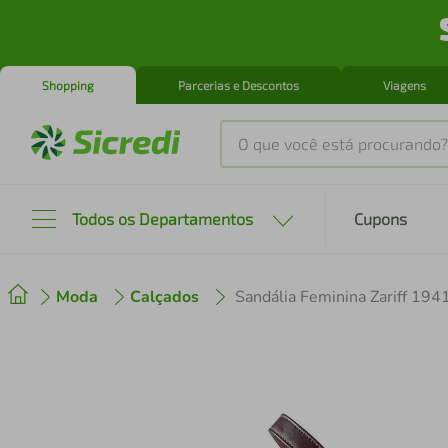
Shopping
Parcerias e Descontos
Viagens
O que você está procurando?
Produtos mais buscados
Todos os Departamentos
Cupons
tenis
1
º
Moda
Calçados
Sandália Feminina Zariff 194
cafeteira
2
º
perfume
3
º
air fryer
4
º