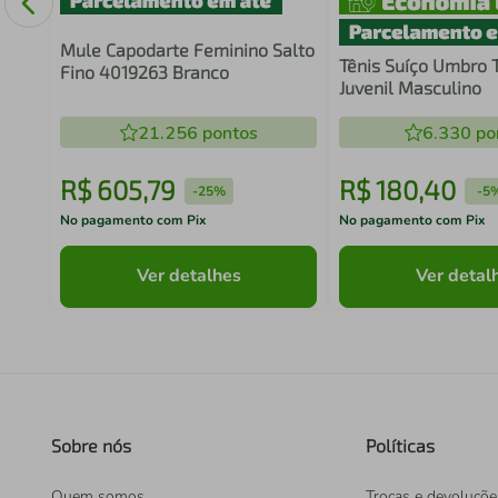
Mule Capodarte Feminino Salto
Tênis Suíço Umbro T
Fino 4019263 Branco
Juvenil Masculino
21.256
pontos
6.330
po
R$
605
,
79
R$
180
,
40
-
25%
-
5
No pagamento com Pix
No pagamento com Pix
Ver detalhes
Ver detal
Sobre nós
Políticas
Quem somos
Trocas e devoluçõe