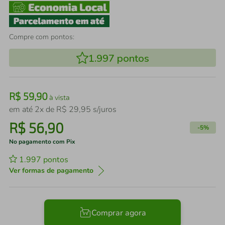
Compre com pontos:
1.997
pontos
R$
59
,
90
à vista
em até
2
x de
R$
29
,
95
s/juros
R$
56
,
90
-
5%
No pagamento com Pix
1.997
pontos
Ver formas de pagamento
Comprar agora