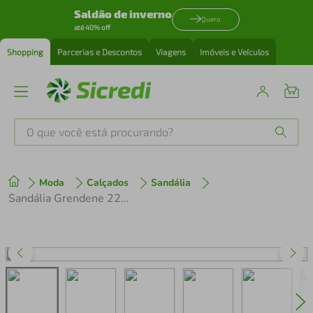
Saldão de inverno
Quero
até 40% off
Shopping
Parcerias e Descontos
Viagens
Imóveis e Veículos
O que você está procurando?
Produtos mais buscados
Moda
Calçados
Sandália
tenis
1
º
Sandália Grendene 22993 Queridos
cafeteira
2
º
perfume
3
º