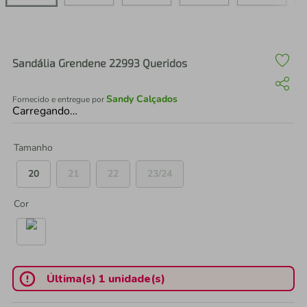
air fryer
4
º
iphone
5
º
Sandália Grendene 22993 Queridos
Sandy Calçados
Fornecido e entregue por
Carregando…
Tamanho
20
21
22
23/24
Cor
Última(s) 1 unidade(s)