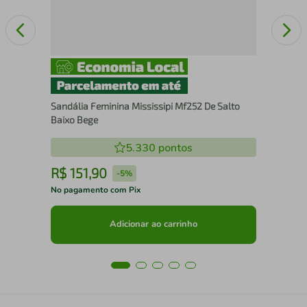
Sandália Feminina Mississipi Mf252 De Salto
Baixo Bege
5.330
pontos
R$
151
,
90
R
-
5%
No pagamento com Pix
No 
Adicionar ao carrinho