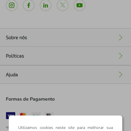
Sobre nós
+
Políticas
+
Ajuda
+
Formas de Pagamento
Utilizamos cookies neste site para melhorar sua
*Pontos dos Cartões Sicredi