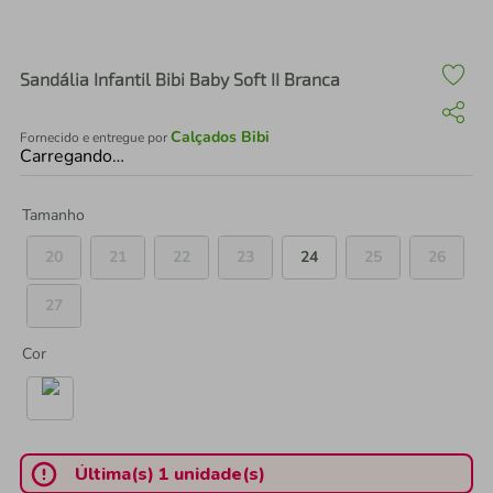
air fryer
4
º
iphone
5
º
Sandália Infantil Bibi Baby Soft II Branca
Calçados Bibi
Fornecido e entregue por
Carregando…
Tamanho
20
21
22
23
24
25
26
27
Cor
Última(s) 1 unidade(s)