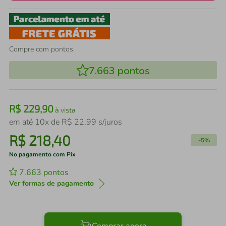
Compre com pontos:
7.663
pontos
R$
229
,
90
à vista
em até
10
x de
R$
22
,
99
s/juros
R$
218
,
40
-
5%
No pagamento com Pix
7.663
pontos
Ver formas de pagamento