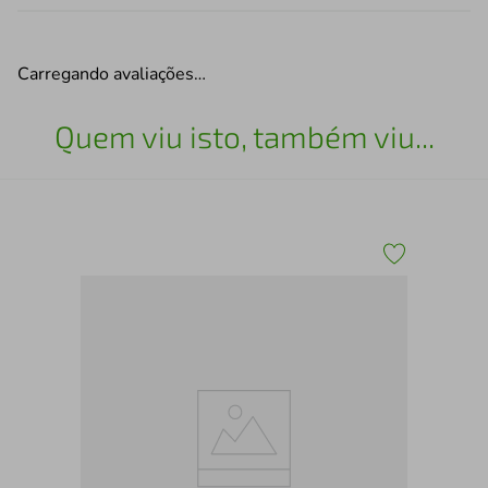
Carregando avaliações…
Quem viu isto, também viu...
e
SAN