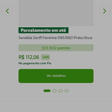
Sandália Zariff Feminina 5165.10921 Preto/Onca
3.932
pontos
R$
112
,
06
R
-
34%
No pagamento com Pix
No 
Ver detalhes