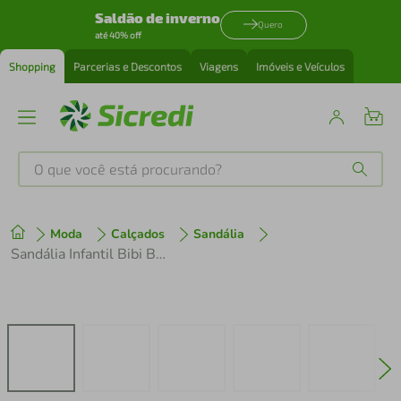
Saldão de inverno
Quero
até 40% off
Shopping
Parcerias e Descontos
Viagens
Imóveis e Veículos
O que você está procurando?
Produtos mais buscados
Moda
Calçados
Sandália
tenis
1
º
Sandália Infantil Bibi Baby Soft II Branca
cafeteira
2
º
perfume
3
º