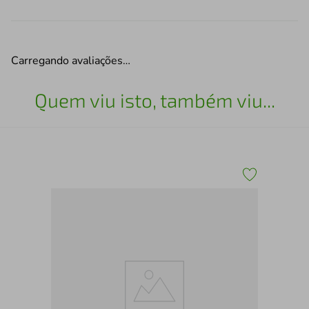
Carregando avaliações…
Quem viu isto, também viu...
e
San