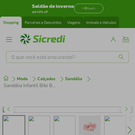
Saldão de inverno
Quero
até 40% off
Shopping
Parcerias e Descontos
Viagens
Imóveis e Veículos
O que você está procurando?
Produtos mais buscados
Moda
Calçados
Sandália
tenis
1
º
Sandália Infantil Bibi Baby Soft II Rosa
cafeteira
2
º
perfume
3
º