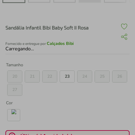
air fryer
4
º
iphone
5
º
Sandália Infantil Bibi Baby Soft II Rosa
Calçados Bibi
Fornecido e entregue por
Carregando…
Tamanho
20
21
22
23
24
25
26
27
Cor