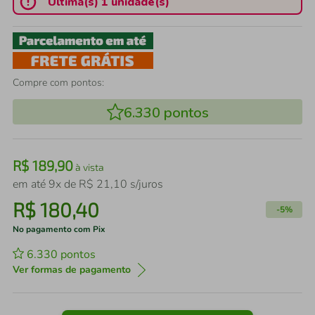
Última(s) 1 unidade(s)
Compre com pontos:
6.330
pontos
R$
189
,
90
à vista
em até
9
x de
R$
21
,
10
s/juros
R$
180
,
40
-
5%
No pagamento com Pix
6.330
pontos
Ver formas de pagamento