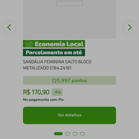
SANDÁLIA FEMININA SALTO BLOCO
METALIZADO 5784.24181
5.997
pontos
R$
170
,
90
R
-
5%
No pagamento com Pix
No 
Ver detalhes