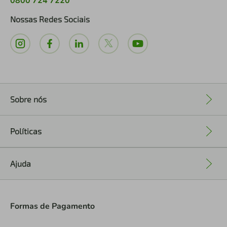
0800 724 7220
Nossas Redes Sociais
Sobre nós
+
Políticas
+
Ajuda
+
Formas de Pagamento