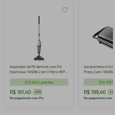
Aspirador de Pó Vertical com Fio
Sanduicheira e Gril
Electrolux 1450W 2 em 1 Filtro HEPA
Press 2 em 1 850W
Branco (STK14B)
5.663
pontos
6.997
R$
161
,
40
R$
199
,
40
-
10%
-
13
No pagamento com Pix
No pagamento com P