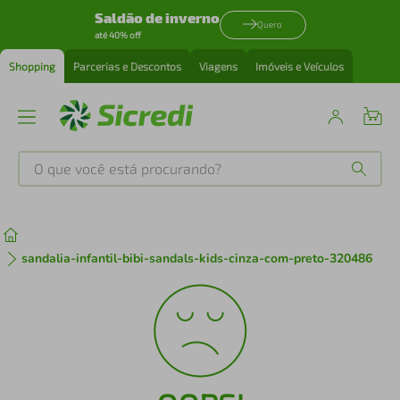
Saldão de inverno
Quero
até 40% off
Shopping
Parcerias e Descontos
Viagens
Imóveis e Veículos
O que você está procurando?
Produtos mais buscados
tenis
1
º
sandalia-infantil-bibi-sandals-kids-cinza-com-preto-320486
cafeteira
2
º
perfume
3
º