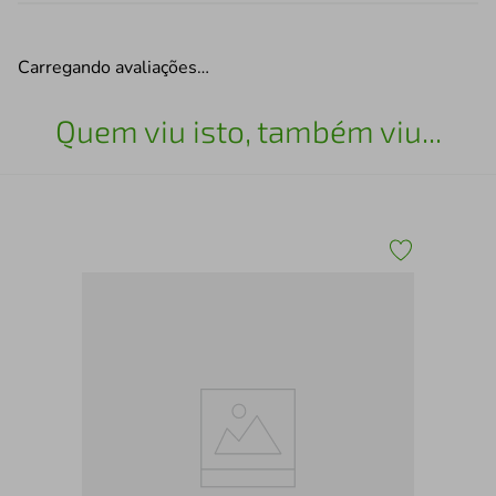
Carregando avaliações…
Quem viu isto, também viu...
San
Cri