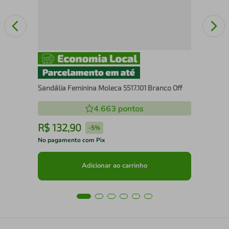
Sandália Feminina Moleca 5517.101 Branco Off
4.663
pontos
R$
132
,
90
R
-
5%
No pagamento com Pix
No 
Adicionar ao carrinho