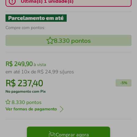
Última(s) 1 unidade(s)
Compre com pontos:
8.330
pontos
R$
249
,
90
à vista
em até
10
x de
R$
24
,
99
s/juros
R$
237
,
40
-
5%
No pagamento com Pix
8.330
pontos
Ver formas de pagamento
Comprar agora