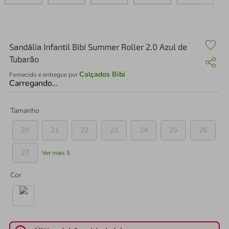
air fryer
4
º
iphone
5
º
Sandália Infantil Bibi Summer Roller 2.0 Azul de
Tubarão
Calçados Bibi
Fornecido e entregue por
Carregando…
Tamanho
20
21
22
23
24
25
26
27
Ver mais 5
Cor