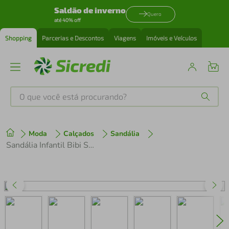
Saldão de inverno
Quero
até 40% off
Shopping
Parcerias e Descontos
Viagens
Imóveis e Veículos
O que você está procurando?
Produtos mais buscados
Moda
Calçados
Sandália
tenis
1
º
Sandália Infantil Bibi Summer Roller 2.0 Azul de Tubarão
cafeteira
2
º
perfume
3
º