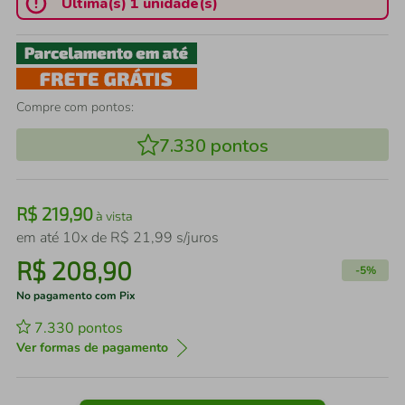
Última(s) 1 unidade(s)
Compre com pontos:
7.330
pontos
R$
219
,
90
à vista
em até
10
x de
R$
21
,
99
s/juros
R$
208
,
90
-
5%
No pagamento com Pix
7.330
pontos
Ver formas de pagamento