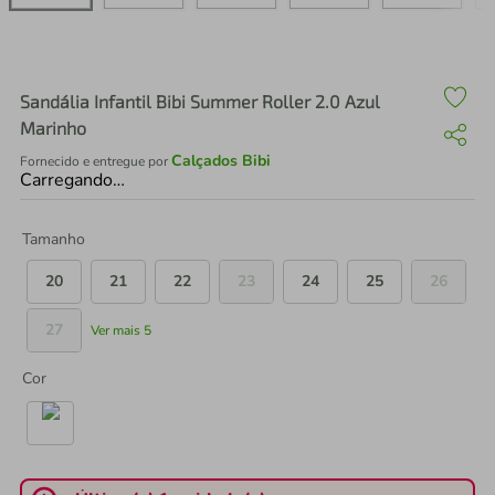
air fryer
4
º
iphone
5
º
Sandália Infantil Bibi Summer Roller 2.0 Azul
Marinho
Calçados Bibi
Fornecido e entregue por
Carregando…
Tamanho
20
21
22
23
24
25
26
27
Ver mais 5
Cor