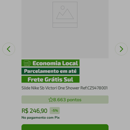
Slide Nike Sb Victori One Shower Ref:CZ5478001
8.663
pontos
R$
246
,
90
R
-
5%
No pagamento com Pix
No 