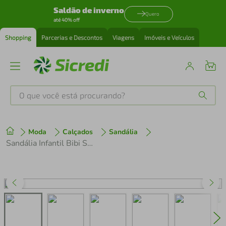
Saldão de inverno
Quero
até 40% off
Shopping
Parcerias e Descontos
Viagens
Imóveis e Veículos
O que você está procurando?
Produtos mais buscados
Moda
Calçados
Sandália
tenis
1
º
Sandália Infantil Bibi Summer Roller 2.0 Azul Marinho
cafeteira
2
º
perfume
3
º