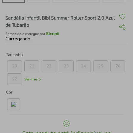
air fryer
4
º
iphone
5
º
Sandália Infantil Bibi Summer Roller Sport 2.0 Azul
de Tubarão
Sicredi
Fornecido e entregue por
Carregando…
Tamanho
20
21
22
23
24
25
26
27
Ver mais 5
Cor