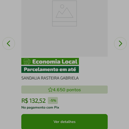
SANDALIA RASTEIRA GABRIELA
4.650
pontos
R$
132
,
52
R
-
5%
No pagamento com Pix
No 
Ver detalhes