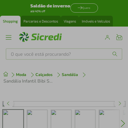
Saldão de inverno
Quero
até 40% off
Shopping
Parcerias e Descontos
Viagens
Imóveis e Veículos
O que você está procurando?
Produtos mais buscados
Moda
Calçados
Sandália
tenis
1
º
Sandália Infantil Bibi Summer Roller Sport 2.0 Azul de Tubarão
cafeteira
2
º
perfume
3
º