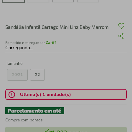
air fryer
4
º
iphone
5
º
Sandália Infantil Cartago Mini Linz Baby Marrom
Zariff
Fornecido e entregue por
Carregando…
Tamanho
20/21
22
Última(s) 1 unidade(s)
Compre com pontos: