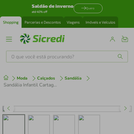
Saldão de inverno
Quero
até 40% off
Shopping
Parcerias e Descontos
Viagens
Imóveis e Veículos
O que você está procurando?
Produtos mais buscados
Moda
Calçados
Sandália
tenis
1
º
Sandália Infantil Cartago Mini Linz Baby Marrom
cafeteira
2
º
perfume
3
º