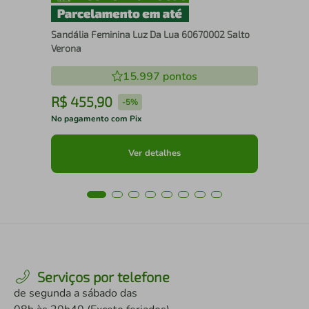
Sandália Feminina Luz Da Lua 60670002 Salto
Verona
15.997
pontos
R$
455
,
90
R
-
5%
No pagamento com Pix
No 
Ver detalhes
Serviços por telefone
de segunda a sábado das