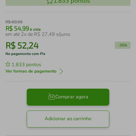
1.833
pontos
R$
80
,
99
R$
54
,
99
à vista
em até
2
x de
R$
27
,
49
s/juros
R$
52
,
24
-
35%
No pagamento com Pix
1.833
pontos
Ver formas de pagamento
Comprar agora
Adicionar ao carrinho