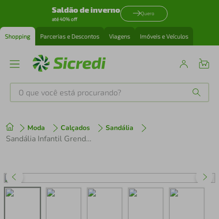
Saldão de inverno
Quero
até 40% off
Shopping
Parcerias e Descontos
Viagens
Imóveis e Veículos
O que você está procurando?
Produtos mais buscados
Moda
Calçados
Sandália
tenis
1
º
Sandália Infantil Grendene 22952 Azul/Vermelho
cafeteira
2
º
perfume
3
º