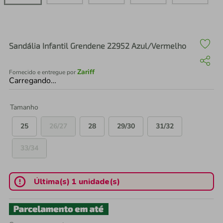
air fryer
4
º
iphone
5
º
Sandália Infantil Grendene 22952 Azul/Vermelho
Zariff
Fornecido e entregue por
Carregando…
Tamanho
25
26/27
28
29/30
31/32
33/34
Última(s) 1 unidade(s)