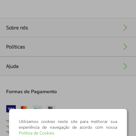
Sobre nós
+
Políticas
+
Ajuda
+
Formas de Pagamento
Utilizamos cookies neste site para melhorar sua
*Pontos dos Cartões Sicredi
experiência de navegação de acordo com nossa
*Cartões Sicredi
*Boleto exclusivo para associados PJ
Política de Cookies
.