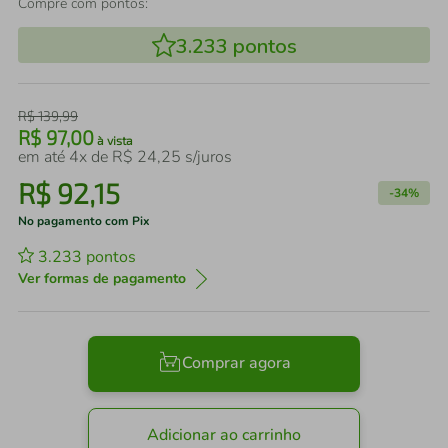
Compre com pontos:
3.233
pontos
R$
139
,
99
R$
97
,
00
à vista
em até
4
x de
R$
24
,
25
s/juros
R$
92
,
15
-
34%
No pagamento com Pix
3.233
pontos
Ver formas de pagamento
Comprar agora
Adicionar ao carrinho