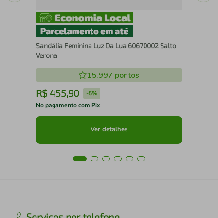
Sandália Feminina Luz Da Lua 60670002 Salto
Verona
15.997
pontos
R$
455
,
90
R
-
5%
No pagamento com Pix
No 
Ver detalhes
Serviços por telefone