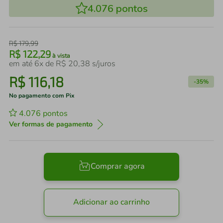
4.076
pontos
R$
179
,
99
R$
122
,
29
à vista
em até
6
x de
R$
20
,
38
s/juros
R$
116
,
18
-
35%
No pagamento com Pix
4.076
pontos
Ver formas de pagamento
Comprar agora
Adicionar ao carrinho