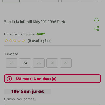
air fryer
4
º
iphone
5
º
Sandália Infantil Kidy 192-1046 Preto
Zariff
Fornecido e entregue por
☆
☆
☆
☆
☆
(0 avaliações)
Tamanho
23
24
25
26
27
Última(s) 1 unidade(s)
Compre com pontos: