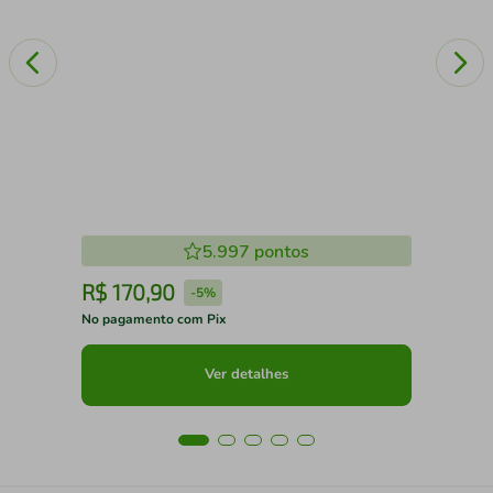
5.997
pontos
R$
170
,
90
R
-
5%
No pagamento com Pix
No 
Ver detalhes