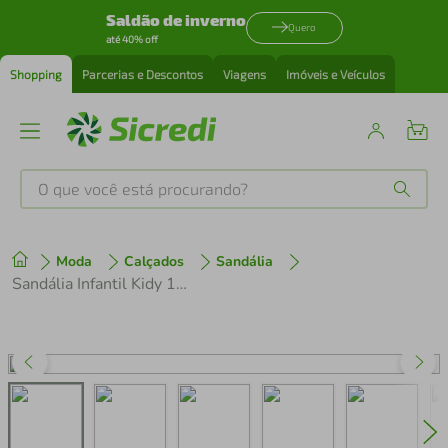
Saldão de inverno
Quero
até 40% off
Shopping
Parcerias e Descontos
Viagens
Imóveis e Veículos
O que você está procurando?
Produtos mais buscados
Moda
Calçados
Sandália
tenis
1
º
Sandália Infantil Kidy 192-1046 Preto
cafeteira
2
º
perfume
3
º