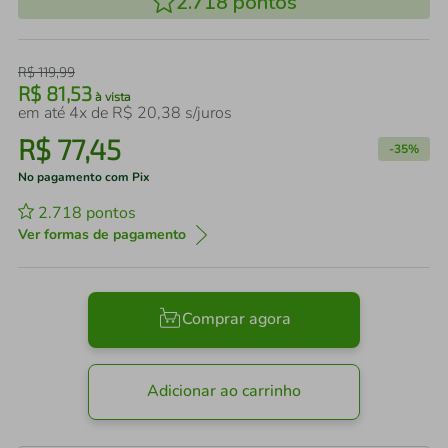
2.718
pontos
R$
119
,
99
R$
81
,
53
à vista
em até
4
x de
R$
20
,
38
s/juros
R$
77
,
45
-
35%
No pagamento com Pix
2.718
pontos
Ver formas de pagamento
Comprar agora
Adicionar ao carrinho