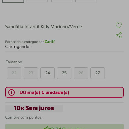
air fryer
4
º
iphone
5
º
Sandália Infantil Kidy Marinho/Verde
Zariff
Fornecido e entregue por
Carregando…
Tamanho
22
23
24
25
26
27
Última(s) 1 unidade(s)
Compre com pontos: