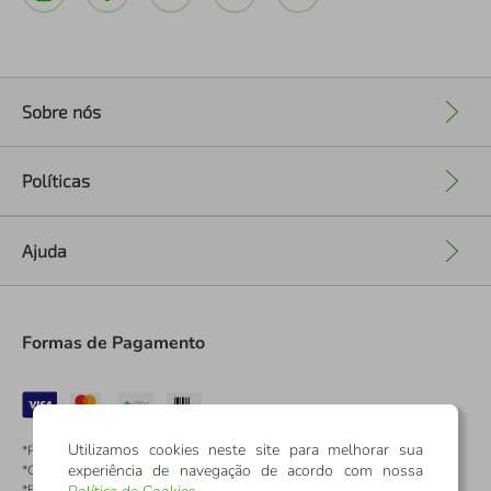
Sobre nós
+
Políticas
+
Ajuda
+
Formas de Pagamento
Utilizamos cookies neste site para melhorar sua
*Pontos dos Cartões Sicredi
experiência de navegação de acordo com nossa
*Cartões Sicredi
*Boleto exclusivo para associados PJ