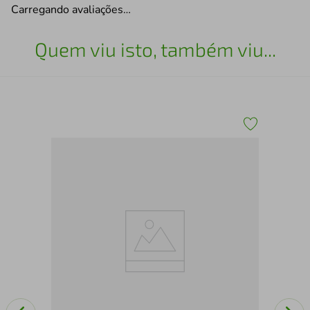
Carregando avaliações…
Quem viu isto, também viu...
me
San