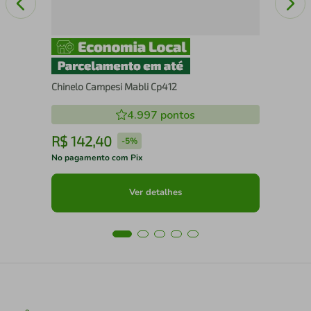
Chinelo Campesi Mabli Cp412
4.997
pontos
R$
142
,
40
R
-
5%
No pagamento com Pix
No 
Ver detalhes