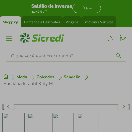
Saldão de inverno
Quero
até 40% off
Shopping
Parcerias e Descontos
Viagens
Imóveis e Veículos
O que você está procurando?
Produtos mais buscados
Moda
Calçados
Sandália
tenis
1
º
Sandália Infantil Kidy Marinho/Verde
cafeteira
2
º
perfume
3
º