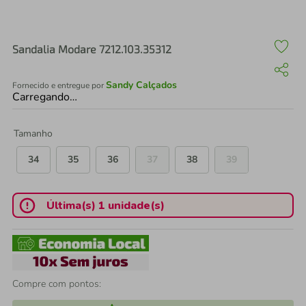
air fryer
4
º
iphone
5
º
Sandalia Modare 7212.103.35312
Sandy Calçados
Fornecido e entregue por
Carregando…
Tamanho
34
35
36
37
38
39
Última(s) 1 unidade(s)
Compre com pontos: