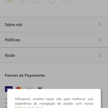
Sobre nós
+
Políticas
+
Ajuda
+
Formas de Pagamento
Utilizamos cookies neste site para melhorar sua
*Pontos dos Cartões Sicredi
experiência de navegação de acordo com nossa
*Cartões Sicredi
*Boleto exclusivo para associados PJ