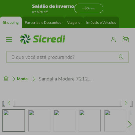
Saldão de inverno
Quero
até 40% off
Shopping
Parcerias e Descontos
Viagens
Imóveis e Veículos
O que você está procurando?
Produtos mais buscados
Sandalia Modare 7212.103.35312
Moda
tenis
1
º
cafeteira
2
º
perfume
3
º