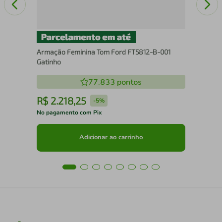
Armação Feminina Tom Ford FT5812-B-001
Gatinho
77.833
pontos
R$
2
.
218
,
25
R
-
5%
No pagamento com Pix
No 
Adicionar ao carrinho