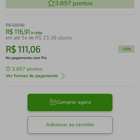
3.897
pontos
R$
129
,
90
R$
116
,
91
à vista
em até
5
x de
R$
23
,
38
s/juros
R$
111
,
06
-
15%
No pagamento com Pix
3.897
pontos
Ver formas de pagamento
Comprar agora
Adicionar ao carrinho