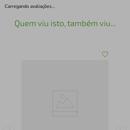
Carregando avaliações…
Quem viu isto, também viu...
Arm
ina