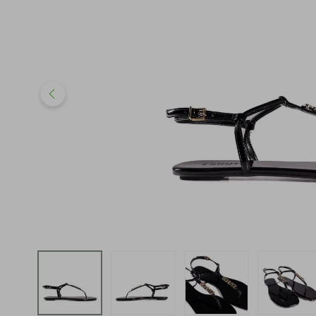
iphone
5
º