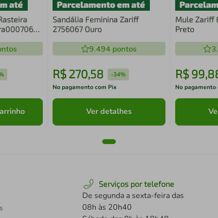
Rasteira
Sandália Feminina Zariff
Mule Zariff
7ra000706
2756067 Ouro
Preto
ntos
9.494
pontos
3
R$
270
,
58
R$
99
,
8
%
-
34%
No pagamento com Pix
No pagamento 
arrinho
Ver detalhes
Ve
Serviços por telefone
De segunda a sexta-feira das
08h às 20h40
s