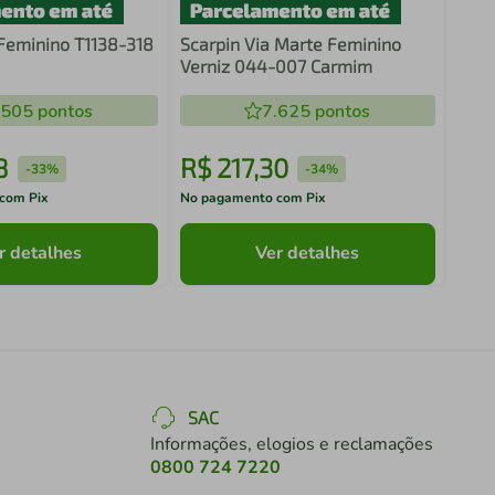
 Feminino T1138-318
Scarpin Via Marte Feminino
Verniz 044-007 Carmim
.505
pontos
7.625
pontos
8
R$
217
,
30
-
33%
-
34%
com Pix
No pagamento com Pix
r detalhes
Ver detalhes
SAC
Informações, elogios e reclamações
0800 724 7220