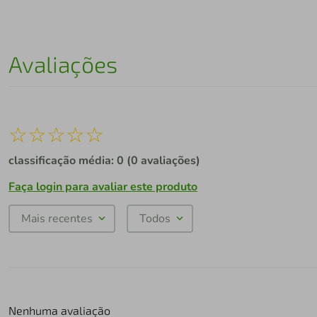
Avaliações
☆
☆
☆
☆
☆
classificação média: 0
(0 avaliações)
Faça login para avaliar este produto
Mais recentes
Todos
Nenhuma avaliação