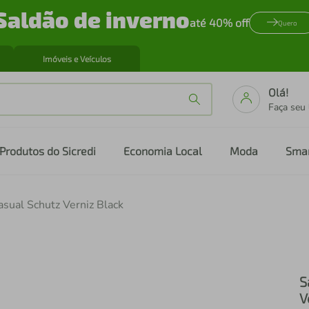
Saldão de inverno
até 40% off
Quero
Imóveis e Veículos
Olá!
Faça seu
Produtos do Sicredi
Economia Local
Moda
Sma
asual Schutz Verniz Black
S
V