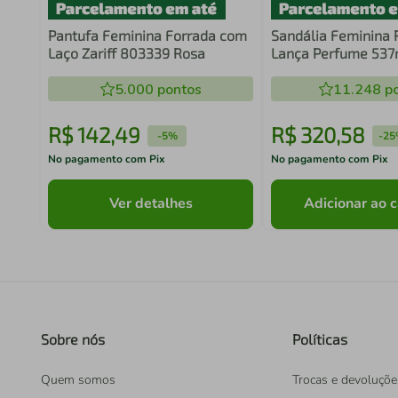
Pantufa Feminina Forrada com
Sandália Feminina 
Laço Zariff 803339 Rosa
Lança Perfume 53
Preto
5.000
pontos
11.248
po
R$
142
,
49
R$
320
,
58
-
5%
-
25
No pagamento com Pix
No pagamento com Pix
Ver detalhes
Adicionar ao c
Sobre nós
Políticas
Quem somos
Trocas e devoluçõe