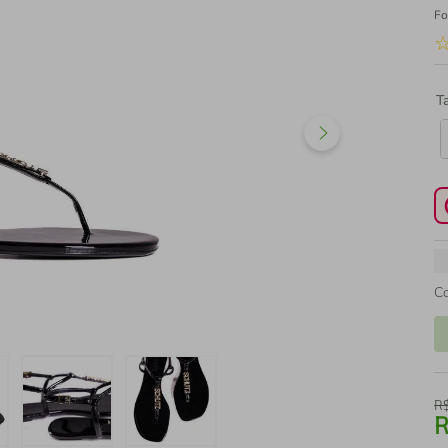
Fo
T
C
R