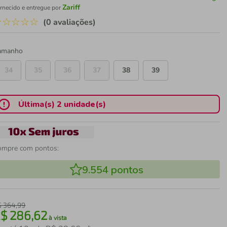
Zariff
rnecido e entregue por
☆
☆
☆
☆
☆
(0 avaliações)
amanho
34
35
36
37
38
39
Última(s) 2 unidade(s)
ompre com pontos:
9.554
pontos
$
364
,
99
R$
286
,
62
à vista