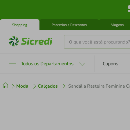
Shopping
Parcerias e Descontos
Viagens
O que você está procurando?
Produtos mais buscados
Todos os Departamentos
Cupons
tenis
1
º
Moda
Calçados
Sandália Rasteira Feminina C
cafeteira
2
º
perfume
3
º
air fryer
4
º