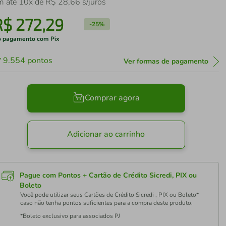
m até
10
x de
R$
28
,
66
s/juros
R$
272
,
29
-
25%
 pagamento com Pix
9.554
pontos
Ver formas de pagamento
Comprar agora
Adicionar ao carrinho
Pague com Pontos + Cartão de Crédito Sicredi, PIX ou
Boleto
Você pode utilizar seus Cartões de Crédito Sicredi , PIX ou Boleto*
caso não tenha pontos suficientes para a compra deste produto.
*Boleto exclusivo para associados PJ