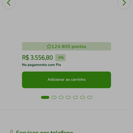
124.800
pontos
R$
3
.
556
,
80
R
-
5%
No pagamento com Pix
No 
Adicionar ao carrinho
Serviços por telefone