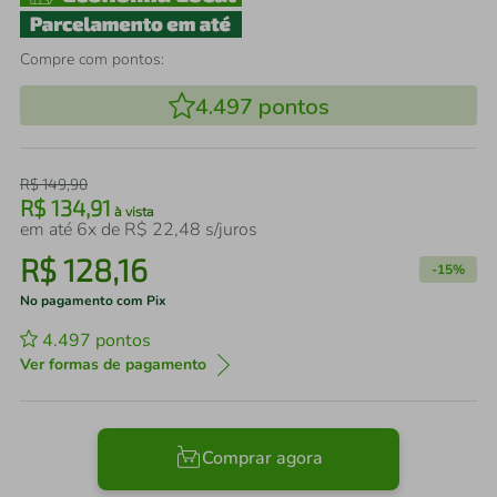
Compre com pontos:
4.497
pontos
R$
149
,
90
R$
134
,
91
à vista
em até
6
x de
R$
22
,
48
s/juros
R$
128
,
16
-
15%
No pagamento com Pix
4.497
pontos
Ver formas de pagamento
Comprar agora