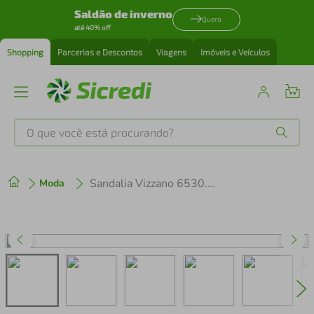
Saldão de inverno
Quero
até 40% off
Shopping
Parcerias e Descontos
Viagens
Imóveis e Veículos
O que você está procurando?
Produtos mais buscados
Sandalia Vizzano 6530.101.29452
Moda
tenis
1
º
cafeteira
2
º
perfume
3
º