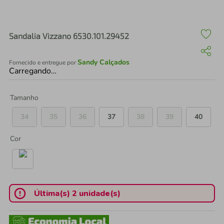
air fryer
4
º
iphone
5
º
Sandalia Vizzano 6530.101.29452
Sandy Calçados
Fornecido e entregue por
Carregando…
Tamanho
34
35
36
37
38
39
40
Cor
Última(s) 2 unidade(s)