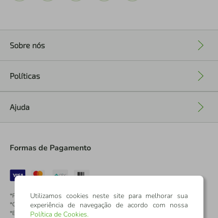
Sobre nós
+
Políticas
+
Ajuda
+
Formas de Pagamento
Utilizamos cookies neste site para melhorar sua
*Pontos dos Cartões Sicredi
experiência de navegação de acordo com nossa
*Cartões Sicredi
*Boleto exclusivo para associados PJ
Política de Cookies
.