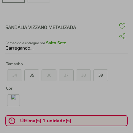
air fryer
4
º
iphone
5
º
SANDÁLIA VIZZANO METALIZADA
Salto Sete
Fornecido e entregue por
Carregando…
Tamanho
34
35
36
37
38
39
Cor
Última(s) 1 unidade(s)