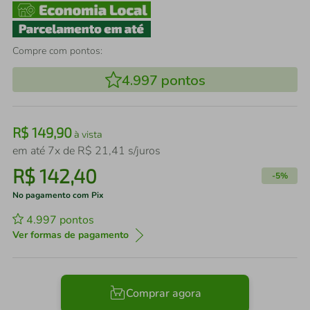
Compre com pontos:
4.997
pontos
R$
149
,
90
à vista
em até
7
x de
R$
21
,
41
s/juros
R$
142
,
40
-
5%
No pagamento com Pix
4.997
pontos
Ver formas de pagamento
Comprar agora