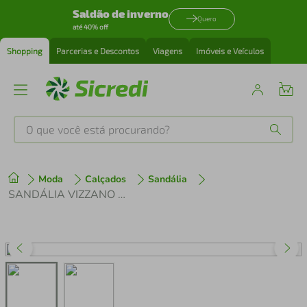
Saldão de inverno
Quero
até 40% off
Shopping
Parcerias e Descontos
Viagens
Imóveis e Veículos
O que você está procurando?
Produtos mais buscados
Moda
Calçados
Sandália
tenis
1
º
SANDÁLIA VIZZANO METALIZADA
cafeteira
2
º
perfume
3
º