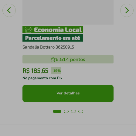
Sandalia Bottero 362509_5
6.514
pontos
R$
185
,
65
R
-
19%
No pagamento com Pix
No 
Ver detalhes