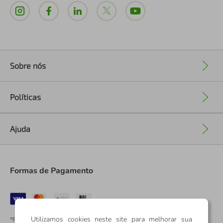
Sobre nós
+
Políticas
+
Ajuda
+
Formas de Pagamento
Utilizamos cookies neste site para melhorar sua
*Pontos dos Cartões Sicredi