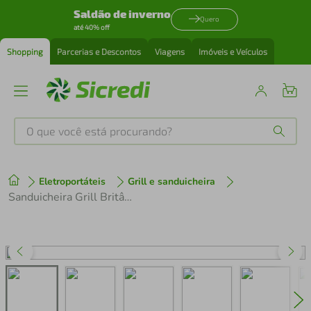
Saldão de inverno
Quero
até 40% off
Shopping
Parcerias e Descontos
Viagens
Imóveis e Veículos
O que você está procurando?
Produtos mais buscados
Eletroportáteis
Grill e sanduicheira
tenis
1
º
Sanduicheira Grill Britânia BGR27I Press – Inox/Preta
cafeteira
2
º
perfume
3
º