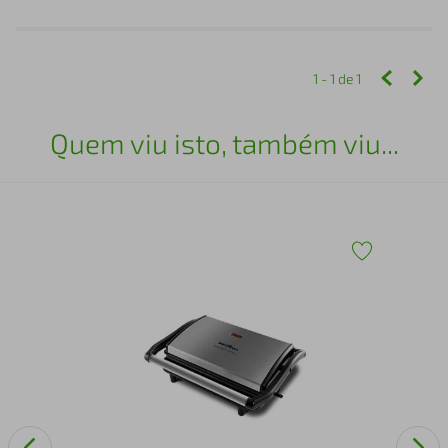
1 - 1
de
1
Quem viu isto, também viu...
Tor
-
com