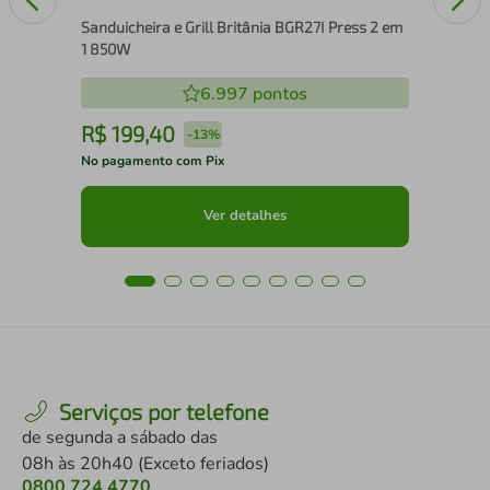
Sanduicheira e Grill Britânia BGR27I Press 2 em
1 850W
6.997
pontos
R$
199
,
40
R
-
13%
No pagamento com Pix
No 
Ver detalhes
Serviços por telefone
de segunda a sábado das
08h às 20h40 (Exceto feriados)
0800 724 4770