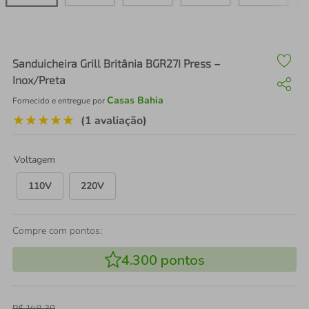
air fryer
4
º
iphone
5
º
Sanduicheira Grill Britânia BGR27I Press –
Inox/Preta
Casas Bahia
Fornecido e entregue por
★
★
★
★
★
(1 avaliação)
Voltagem
110V
220V
Compre com pontos:
4.300
pontos
R$
148
,
39