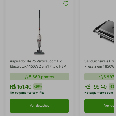
Aspirador de Pó Vertical com Fio
Sanduicheira e Gril
Electrolux 1450W 2 em 1 Filtro HEPA
Press 2 em 1 850W
Branco (STK14B)
5.663
pontos
6.997
R$
161
,
40
R$
199
,
40
-
10%
-
13
No pagamento com Pix
No pagamento com P
Ver detalhes
Ver det