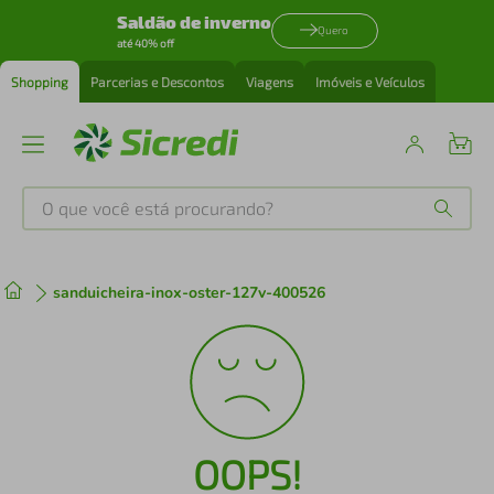
Saldão de inverno
Quero
até 40% off
Shopping
Parcerias e Descontos
Viagens
Imóveis e Veículos
O que você está procurando?
Produtos mais buscados
sanduicheira-inox-oster-127v-400526
tenis
1
º
cafeteira
2
º
perfume
3
º
OOPS!