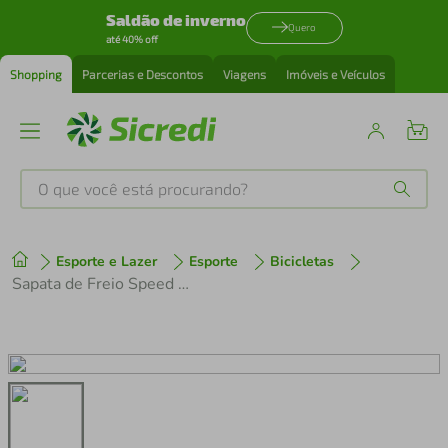
Saldão de inverno
Quero
até 40% off
Shopping
Parcerias e Descontos
Viagens
Imóveis e Veículos
O que você está procurando?
Produtos mais buscados
Esporte e Lazer
Esporte
Bicicletas
tenis
1
º
Sapata de Freio Speed 450 Allen 50mm Sora Tiagra
cafeteira
2
º
perfume
3
º