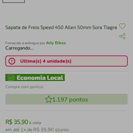
air fryer
4
º
iphone
5
º
Sapata de Freio Speed 450 Allen 50mm Sora Tiagra
Arly Bikes
Fornecido e entregue por
Carregando…
Última(s) 4 unidade(s)
Compre com pontos:
1.197
pontos
R$
35
,
90
à vista
em até
1
x de
R$
35
,
90
s/juros