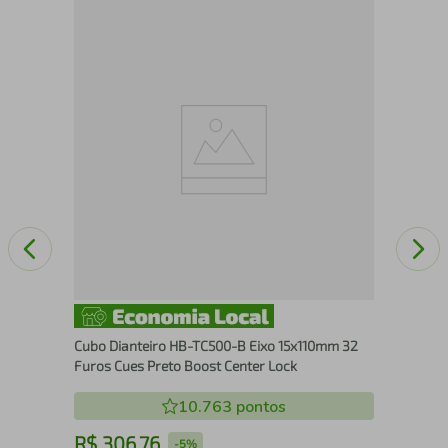
Bic
Nyl
Cubo Dianteiro HB-TC500-B Eixo 15x110mm 32
Furos Cues Preto Boost Center Lock
10.763
pontos
R$
306
,
76
R
-
5%