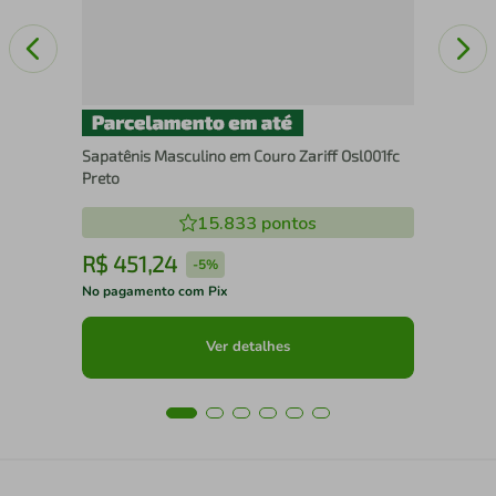
Sapatênis Masculino em Couro Zariff Osl001fc
Preto
15.833
pontos
R$
451
,
24
R
-
5%
No pagamento com Pix
No 
Ver detalhes