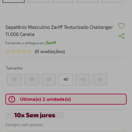
air fryer
4
º
iphone
5
º
Sapatênis Masculino Zariff Texturizado Challenger
11.006 Canela
Zariff
Fornecido e entregue por
☆
☆
☆
☆
☆
(0 avaliações)
Tamanho
37
38
39
40
41
42
Última(s) 2 unidade(s)
Compre com pontos: