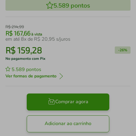
5.589
pontos
R$
214
,
99
R$
167
,
66
à vista
em até
8
x de
R$
20
,
95
s/juros
R$
159
,
28
-
26%
No pagamento com Pix
5.589
pontos
Ver formas de pagamento
Comprar agora
Adicionar ao carrinho