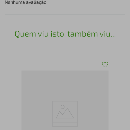
Nenhuma avaliação
Quem viu isto, também viu...
Sap
Pre