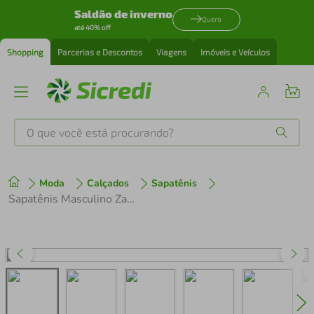
Saldão de inverno
Quero
até 40% off
Shopping
Parcerias e Descontos
Viagens
Imóveis e Veículos
O que você está procurando?
Produtos mais buscados
Moda
Calçados
Sapatênis
tenis
1
º
Sapatênis Masculino Zariff Texturizado Challenger 11.006 Canela
cafeteira
2
º
perfume
3
º