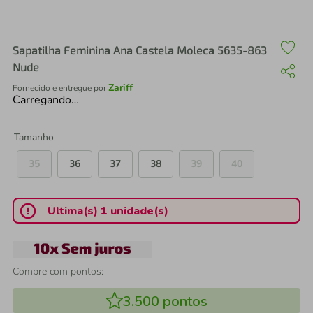
air fryer
4
º
iphone
5
º
Sapatilha Feminina Ana Castela Moleca 5635-863
Nude
Zariff
Fornecido e entregue por
Carregando…
Tamanho
35
36
37
38
39
40
Última(s) 1 unidade(s)
Compre com pontos:
3.500
pontos