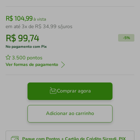
R$
104
,
99
à vista
em até
3
x de
R$
34
,
99
s/juros
R$
99
,
74
-
5%
No pagamento com Pix
3.500
pontos
Ver formas de pagamento
Comprar agora
Adicionar ao carrinho
Pague com Pontos + Cartão de Crédito Sicredi, PIX