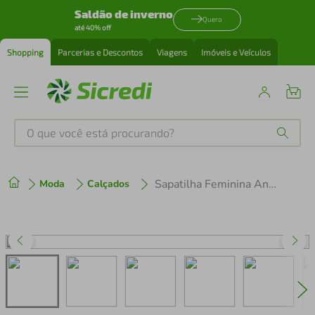
Saldão de inverno
Quero
até 40% off
Shopping
Parcerias e Descontos
Viagens
Imóveis e Veículos
O que você está procurando?
Produtos mais buscados
Sapatilha Feminina Ana Castela Moleca 5635-863 Nude
Moda
Calçados
tenis
1
º
cafeteira
2
º
perfume
3
º