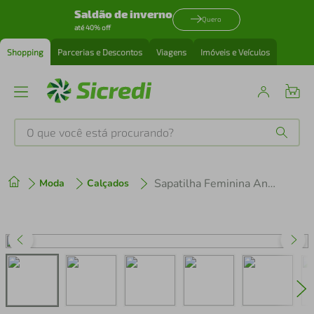
Saldão de inverno
Quero
até 40% off
Shopping
Parcerias e Descontos
Viagens
Imóveis e Veículos
O que você está procurando?
Produtos mais buscados
Sapatilha Feminina Ana Castela Moleca 5635-863 Preto
Moda
Calçados
tenis
1
º
cafeteira
2
º
perfume
3
º