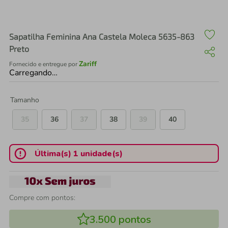
air fryer
4
º
iphone
5
º
Sapatilha Feminina Ana Castela Moleca 5635-863
Preto
Zariff
Fornecido e entregue por
Carregando…
Tamanho
35
36
37
38
39
40
Última(s) 1 unidade(s)
Compre com pontos:
3.500
pontos