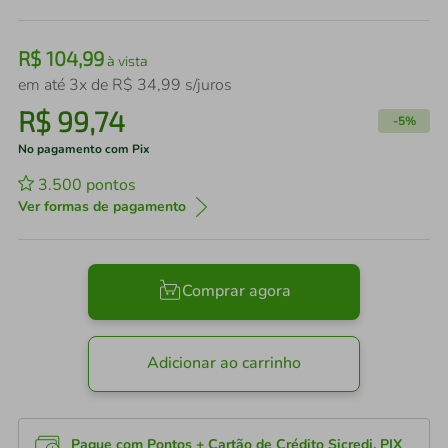
R$
104
,
99
à vista
em até
3
x de
R$
34
,
99
s/juros
R$
99
,
74
-
5%
No pagamento com Pix
3.500
pontos
Ver formas de pagamento
Comprar agora
Adicionar ao carrinho
Pague com Pontos + Cartão de Crédito Sicredi, PIX