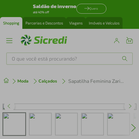
Saldão de inverno
Quero
até 40% off
Shopping
Parcerias e Descontos
Viagens
Imóveis e Veículos
O que você está procurando?
Produtos mais buscados
Sapatilha Feminina Zariff com Detalhe Metalizado 1660106 Preto
Moda
Calçados
tenis
1
º
cafeteira
2
º
perfume
3
º