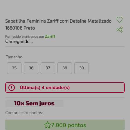
air fryer
4
º
iphone
5
º
Sapatilha Feminina Zariff com Detalhe Metalizado
1660106 Preto
Zariff
Fornecido e entregue por
Carregando…
Tamanho
35
36
37
38
39
Última(s) 4 unidade(s)
Compre com pontos:
7.000
pontos