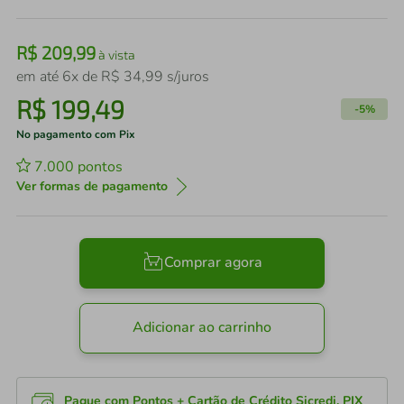
R$
209
,
99
à vista
em até
6
x de
R$
34
,
99
s/juros
R$
199
,
49
-
5%
No pagamento com Pix
7.000
pontos
Ver formas de pagamento
Comprar agora
Adicionar ao carrinho
Pague com Pontos + Cartão de Crédito Sicredi, PIX