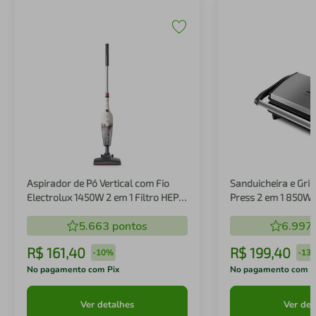
Aspirador de Pó Vertical com Fio
Sanduicheira e Gril
Electrolux 1450W 2 em 1 Filtro HEPA
Press 2 em 1 850W
Branco (STK14B)
5.663
pontos
6.997
R$
161
,
40
R$
199
,
40
-
10%
-
13
No pagamento com Pix
No pagamento com P
Ver detalhes
Ver det