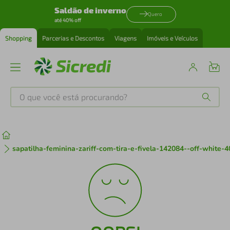
Saldão de inverno
Quero
até 40% off
Shopping
Parcerias e Descontos
Viagens
Imóveis e Veículos
O que você está procurando?
Produtos mais buscados
tenis
1
º
sapatilha-feminina-zariff-com-tira-e-fivela-142084--off-white-
cafeteira
2
º
perfume
3
º