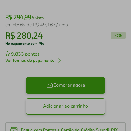
R$
294
,
99
à vista
em até
6
x de
R$
49
,
16
s/juros
R$
280
,
24
-
5%
No pagamento com Pix
9.833
pontos
Ver formas de pagamento
Comprar agora
Adicionar ao carrinho
Pague com Pontos + Cartão de Crédito Sicredi, PIX