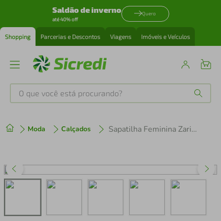
Saldão de inverno
Quero
até 40% off
Shopping
Parcerias e Descontos
Viagens
Imóveis e Veículos
O que você está procurando?
Produtos mais buscados
Sapatilha Feminina Zariff com Tira e Fivela 142084 Marrom
Moda
Calçados
tenis
1
º
cafeteira
2
º
perfume
3
º