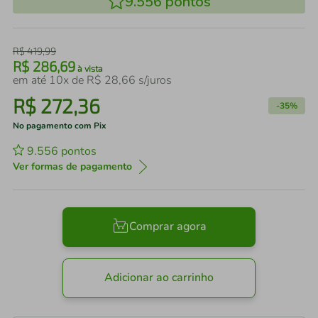
9.556
pontos
R$
419
,
99
R$
286
,
69
à vista
em até
10
x de
R$
28
,
66
s/juros
R$
272
,
36
-
35%
No pagamento com Pix
9.556
pontos
Ver formas de pagamento
Comprar agora
Adicionar ao carrinho