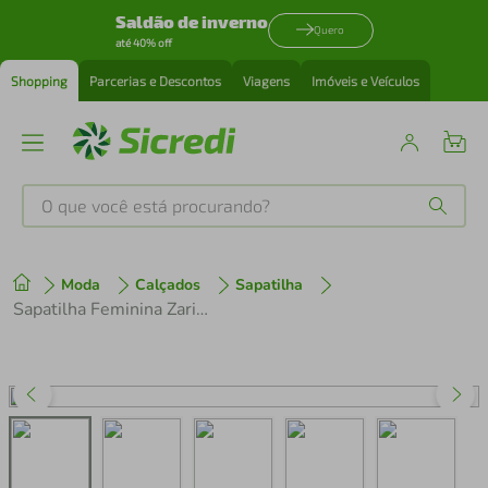
Saldão de inverno
Quero
até 40% off
Shopping
Parcerias e Descontos
Viagens
Imóveis e Veículos
O que você está procurando?
Produtos mais buscados
Moda
Calçados
Sapatilha
tenis
1
º
Sapatilha Feminina Zariff Onça
cafeteira
2
º
perfume
3
º