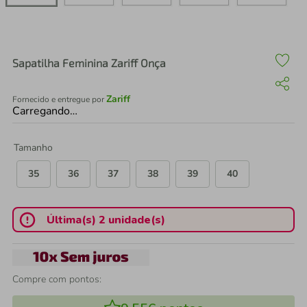
air fryer
4
º
iphone
5
º
Sapatilha Feminina Zariff Onça
Zariff
Fornecido e entregue por
Carregando…
Tamanho
35
36
37
38
39
40
Última(s) 2 unidade(s)
Compre com pontos: