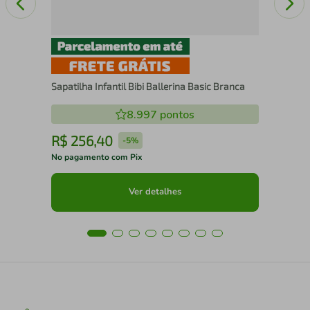
Sapatilha Infantil Bibi Ballerina Basic Branca
8.997
pontos
R$
256
,
40
R
-
5%
No pagamento com Pix
No 
Ver detalhes