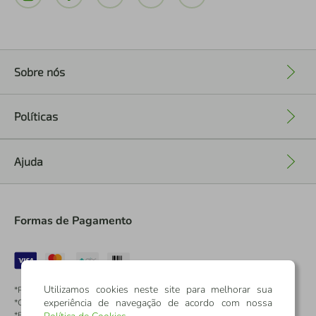
Sobre nós
+
Políticas
+
Ajuda
+
Formas de Pagamento
Utilizamos cookies neste site para melhorar sua
*Pontos dos Cartões Sicredi
experiência de navegação de acordo com nossa
*Cartões Sicredi
*Boleto exclusivo para associados PJ