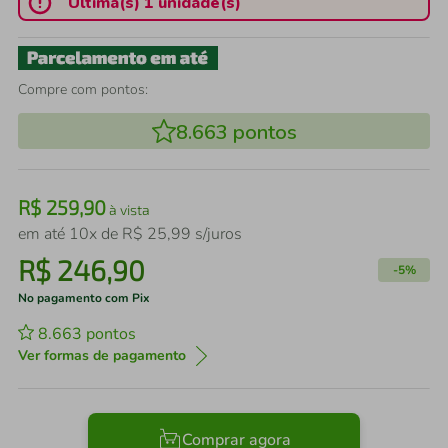
Última(s) 1 unidade(s)
Compre com pontos:
8.663
pontos
R$
259
,
90
à vista
em até
10
x de
R$
25
,
99
s/juros
R$
246
,
90
-
5%
No pagamento com Pix
8.663
pontos
Ver formas de pagamento
Comprar agora