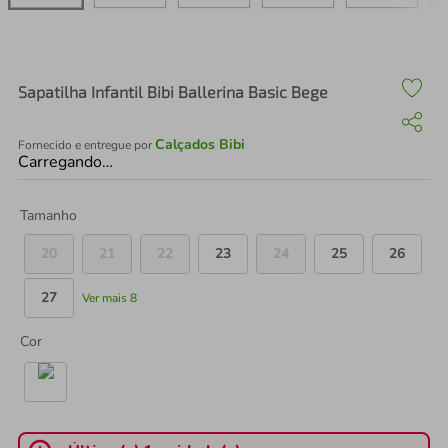
air fryer
4
º
iphone
5
º
Sapatilha Infantil Bibi Ballerina Basic Bege
Calçados Bibi
Fornecido e entregue por
Carregando…
Tamanho
20
21
22
23
24
25
26
27
Ver mais 8
Cor