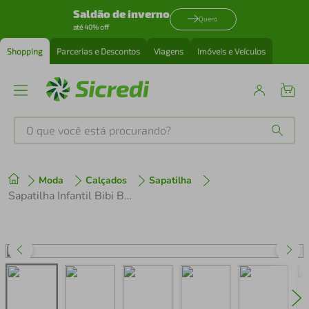
Saldão de inverno
Quero
até 40% off
Shopping
Parcerias e Descontos
Viagens
Imóveis e Veículos
O que você está procurando?
Produtos mais buscados
Moda
Calçados
Sapatilha
tenis
1
º
Sapatilha Infantil Bibi Ballerina Basic Bege
cafeteira
2
º
perfume
3
º