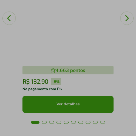
4.663
pontos
R$
132
,
90
R
-
5%
No pagamento com Pix
No 
Ver detalhes