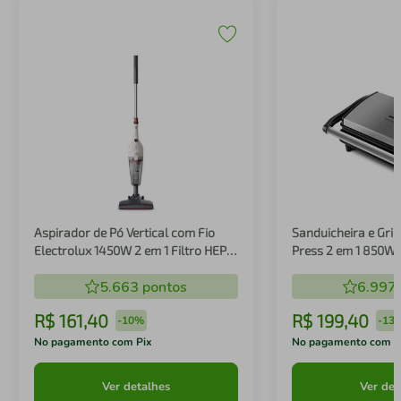
Aspirador de Pó Vertical com Fio
Sanduicheira e Gril
Electrolux 1450W 2 em 1 Filtro HEPA
Press 2 em 1 850W
Branco (STK14B)
5.663
pontos
6.997
R$
161
,
40
R$
199
,
40
-
10%
-
13
No pagamento com Pix
No pagamento com P
Ver detalhes
Ver det