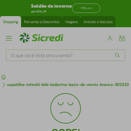
Saldão de inverno
Quero
até 40% off
Shopping
Parcerias e Descontos
Viagens
Imóveis e Veículos
O que você está procurando?
Produtos mais buscados
tenis
1
º
sapatilha-infantil-bibi-ballerina-basic-de-verniz-branca-302310
cafeteira
2
º
perfume
3
º