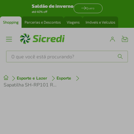
Saldão de inverno
Quero
até 40% off
Shopping
Parcerias e Descontos
Viagens
Imóveis e Veículos
O que você está procurando?
Produtos mais buscados
Esporte e Lazer
Esporte
tenis
1
º
Sapatilha SH-RP101 Road com Fecho em Y RP1 Preto SPD e SPD-SL
cafeteira
2
º
perfume
3
º