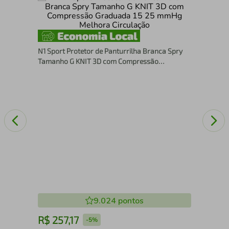
-
Joe
Est
Alí
N1 Sport Protetor de Panturrilha Branca Spry
Tamanho G KNIT 3D com Compressão
Graduada 15 25 mmHg Melhora Circulação
9.024
pontos
R$
257
,
17
R
-
5%