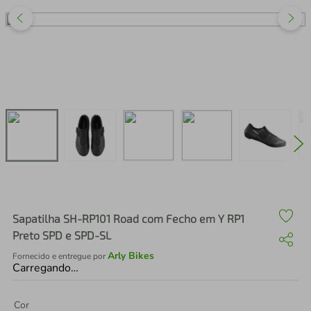
air fryer
4
º
iphone
5
º
Sapatilha SH-RP101 Road com Fecho em Y RP1
Preto SPD e SPD-SL
Arly Bikes
Fornecido e entregue por
Carregando…
Cor