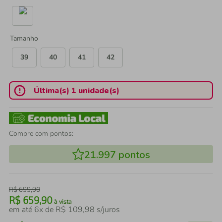
Tamanho
39
40
41
42
Última(s) 1 unidade(s)
Compre com pontos:
21.997
pontos
R$
699
,
90
R$
659
,
90
à vista
em até
6
x de
R$
109
,
98
s/juros