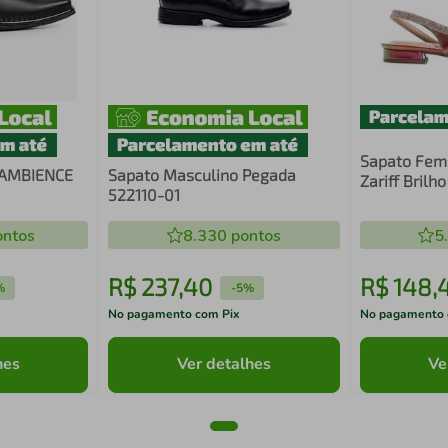
Sapato Femi
 AMBIENCE
Sapato Masculino Pegada
Zariff Brilho
522110-01
ntos
8.330
pontos
5
R$
237
,
40
R$
148
,
%
-
5%
No pagamento com Pix
No pagamento 
hes
Ver detalhes
Ve