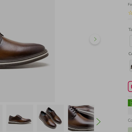
Fo
T
C
C