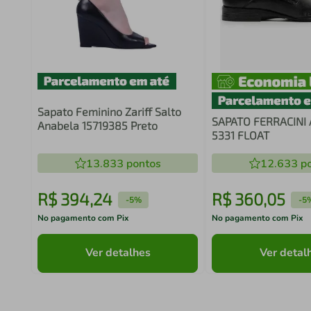
Sapato Feminino Zariff Salto
SAPATO FERRACINI
Anabela 15719385 Preto
5331 FLOAT
13.833
pontos
12.633
po
R$
394
,
24
R$
360
,
05
-
5%
-
5
No pagamento com Pix
No pagamento com Pix
Ver detalhes
Ver detal