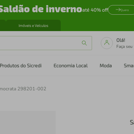
Saldão de inverno
até 40% off
Quero
Imóveis e Veículos
Olá!
Faça seu
Produtos do Sicredi
Economia Local
Moda
Sma
mocrata 298201-002
S