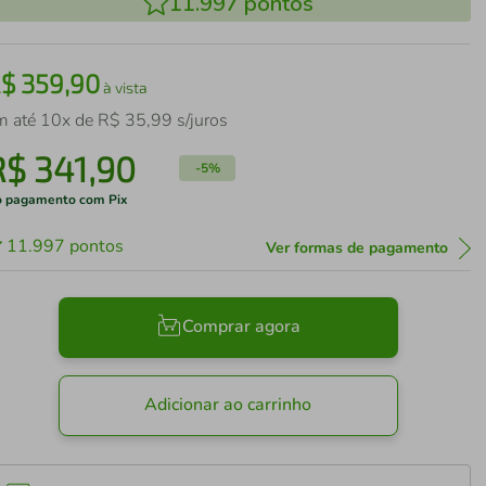
11.997
pontos
R$
359
,
90
à vista
m até
10
x de
R$
35
,
99
s/juros
R$
341
,
90
-
5%
 pagamento com Pix
11.997
pontos
Ver formas de pagamento
Comprar agora
Adicionar ao carrinho