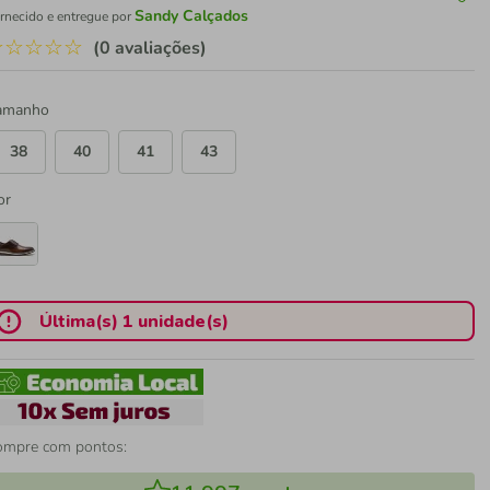
Sandy Calçados
rnecido e entregue por
☆
☆
☆
☆
☆
(0 avaliações)
amanho
38
40
41
43
or
Última(s) 1 unidade(s)
ompre com pontos: