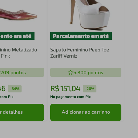
nino Metalizado
Sapato Feminino Peep Toe
 Pink
Zariff Verniz
.209
pontos
5.300
pontos
46
R$
151
,
04
-
34%
-
26%
com Pix
No pagamento com Pix
r detalhes
Adicionar ao carrinho