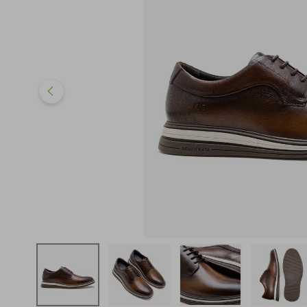
iphone
5
º