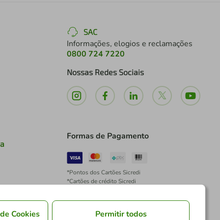
SAC
Informações, elogios e reclamações
0800 724 7220
Nossas Redes Sociais
Formas de Pagamento
ia
*Pontos dos Cartões Sicredi
*Cartões de crédito Sicredi
*Boleto exclusivo para associados PJ
*É vedada a cobrança de preço superior, valor ou
encargo adicional para pagamentos por meio de
 de Cookies
Permitir todos
Pix à vista.