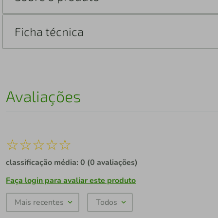
Ficha técnica
Avaliações
☆
☆
☆
☆
☆
classificação média: 0
(0 avaliações)
Faça login para avaliar este produto
Mais recentes
Todos