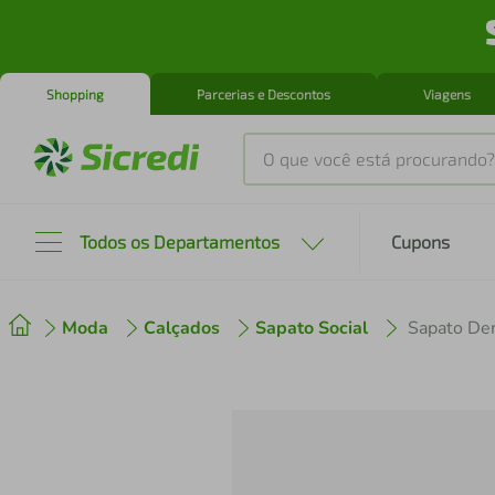
Shopping
Parcerias e Descontos
Viagens
O que você está procurando?
Produtos mais buscados
Todos os Departamentos
Cupons
tenis
1
º
Moda
Calçados
Sapato Social
Sapato De
cafeteira
2
º
perfume
3
º
air fryer
4
º