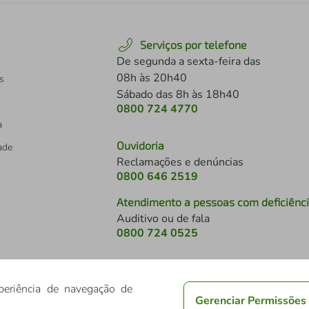
Serviços por telefone
De segunda a sexta-feira das
08h às 20h40
s
Sábado das 8h às 18h40
0800 724 4770
a
Ouvidoria
dade
Reclamações e denúncias
0800 646 2519
Atendimento a pessoas com deficiênc
Auditivo ou de fala
s
0800 724 0525
periência de navegação de
Gerenciar Permissões