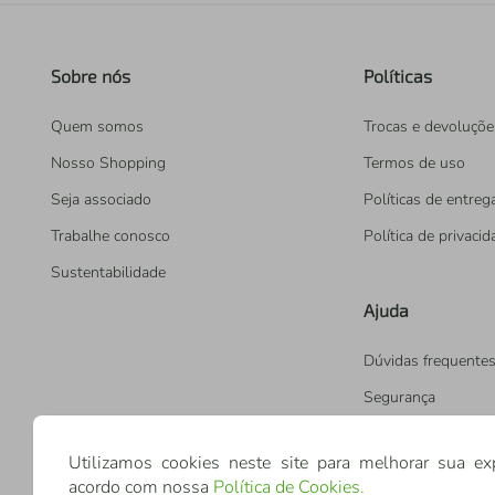
Sobre nós
Políticas
Quem somos
Trocas e devoluçõe
Nosso Shopping
Termos de uso
Seja associado
Políticas de entreg
Trabalhe conosco
Política de privaci
Sustentabilidade
Ajuda
Dúvidas frequente
Segurança
Utilizamos cookies neste site para melhorar sua ex
acordo com nossa
Política de Cookies
.