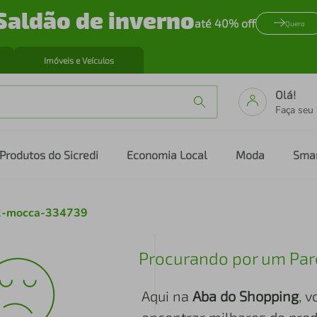
Saldão de inverno
até 40% off
Quero
Imóveis e Veículos
Olá!
Faça seu
Produtos do Sicredi
Economia Local
Moda
Sma
02-mocca-334739
Procurando por um Par
Aqui na
Aba do Shopping
, 