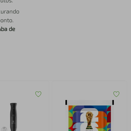
utos.
curando
onto.
Aba de