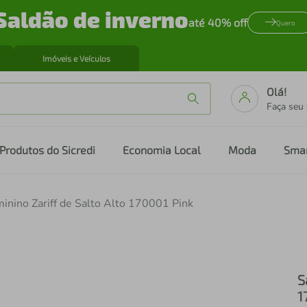
Saldão de inverno
até 40% off
Quero
Imóveis e Veículos
Olá!
Faça seu
Produtos do Sicredi
Economia Local
Moda
Sma
inino Zariff de Salto Alto 170001 Pink
S
1