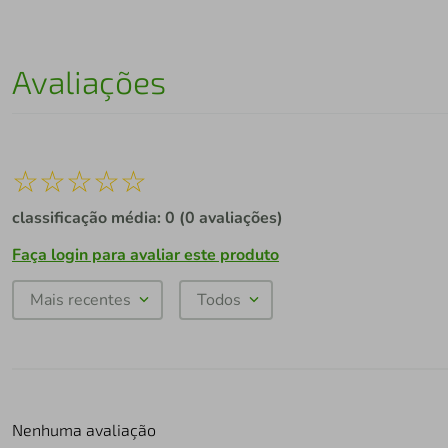
Avaliações
☆
☆
☆
☆
☆
classificação média: 0
(0 avaliações)
Faça login para avaliar este produto
Mais recentes
Todos
Nenhuma avaliação