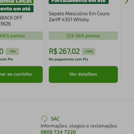
Sapato Masculino Em Couro
NBACK OFF
Zariff 4301 Whisky
23626
.663
pontos
9.369
pontos
0
R$
267
,
02
R$
-
5%
-
34%
com Pix
No pagamento com Pix
No pa
nar ao carrinho
Ver detalhes
SAC
Informações, elogios e reclamações
0800 724 7220