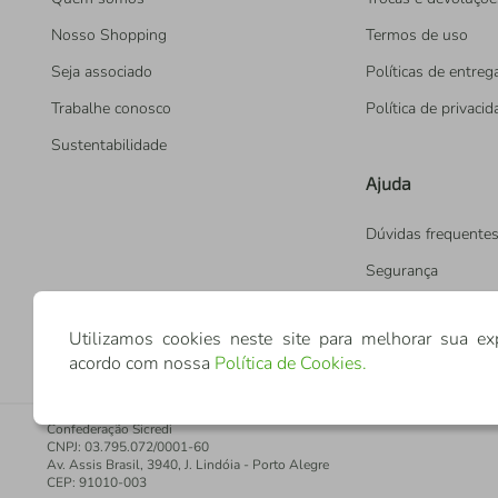
Nosso Shopping
Termos de uso
Seja associado
Políticas de entreg
Trabalhe conosco
Política de privaci
Sustentabilidade
Ajuda
Dúvidas frequente
Segurança
Utilizamos cookies neste site para melhorar sua ex
acordo com nossa
Política de Cookies
.
Confederação Sicredi
CNPJ: 03.795.072/0001-60
Av. Assis Brasil, 3940, J. Lindóia - Porto Alegre
CEP: 91010-003