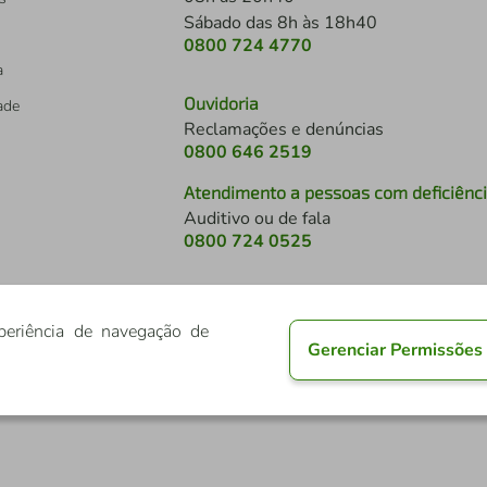
Sábado das 8h às 18h40
0800 724 4770
a
Ouvidoria
dade
Reclamações e denúncias
0800 646 2519
Atendimento a pessoas com deficiênc
Auditivo ou de fala
s
0800 724 0525
periência de navegação de
Gerenciar Permissões