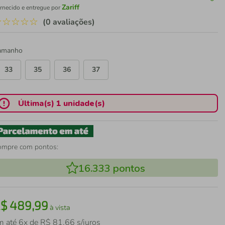
Zariff
rnecido e entregue por
☆
☆
☆
☆
☆
(0 avaliações)
amanho
33
35
36
37
Última(s) 1 unidade(s)
ompre com pontos:
16.333
pontos
R$
489
,
99
à vista
m até
6
x de
R$
81
,
66
s/juros