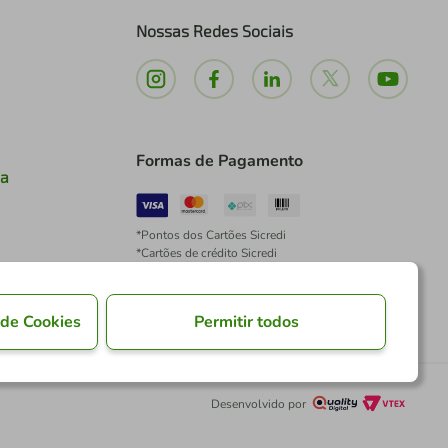
Nossas Redes Sociais
Formas de Pagamento
ia
*Pontos dos Cartões Sicredi
*Cartões de crédito Sicredi
*Boleto exclusivo para associados PJ
*É vedada a cobrança de preço superior, valor ou
encargo adicional para pagamentos por meio de
 de Cookies
Permitir todos
Pix à vista.
Desenvolvido por