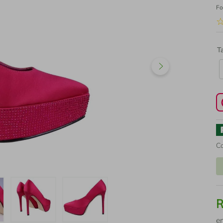
Fo
T
C
e