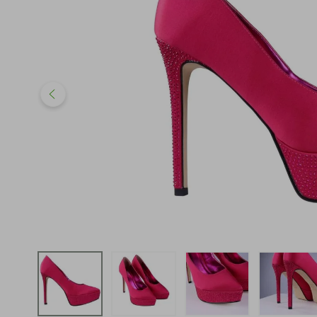
iphone
5
º