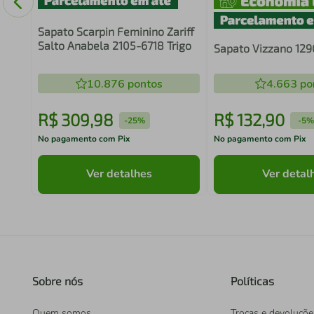
Sapato Scarpin Feminino Zariff
Salto Anabela 2105-6718 Trigo
Sapato Vizzano 129
10.876
pontos
4.663
po
R$
309
,
98
R$
132
,
90
-
25%
-
5%
No pagamento com Pix
No pagamento com Pix
Ver detalhes
Ver detal
Sobre nós
Políticas
Quem somos
Trocas e devoluçõe