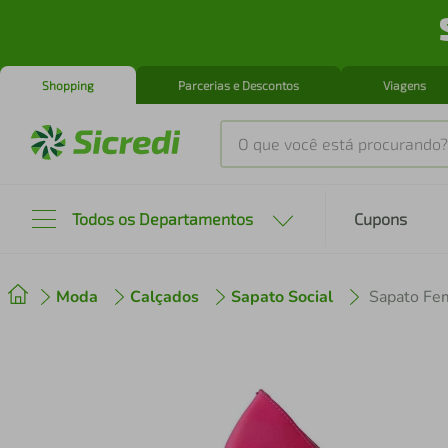
Shopping
Parcerias e Descontos
Viagens
O que você está procurando?
Produtos mais buscados
Todos os Departamentos
Cupons
tenis
1
º
Moda
Calçados
Sapato Social
Sapato Fem
cafeteira
2
º
perfume
3
º
air fryer
4
º