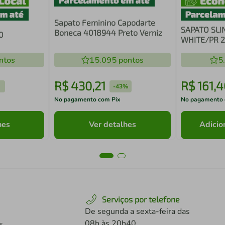
Sapato Feminino Capodarte
SAPATO SLI
Boneca 4018944 Preto Verniz
0
WHITE/PR 
ntos
15.095
pontos
5
R$
430
,
21
R$
161
,
4
-
43%
No pagamento com Pix
No pagamento 
hes
Ver detalhes
Adicio
Serviços por telefone
De segunda a sexta-feira das
08h às 20h40
s