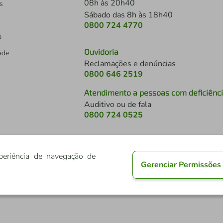
08h às 20h40
s
Sábado das 8h às 18h40
0800 724 4770
a
Ouvidoria
dade
Reclamações e denúncias
0800 646 2519
Atendimento a pessoas com deficiênc
Auditivo ou de fala
s
0800 724 0525
periência de navegação de
Gerenciar Permissões