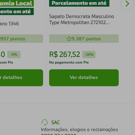
Sapato Democrata Masculino
Type Metropolitan 272102
ano 1346
Conhaque
.997
pontos
9.387
pontos
40
R$
267
,
52
R$
-
5%
-
26%
com Pix
No pagamento com Pix
No pa
r detalhes
Ver detalhes
SAC
Informações, elogios e reclamações