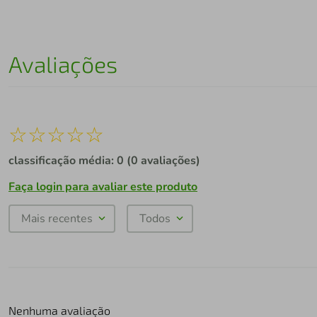
Avaliações
☆
☆
☆
☆
☆
classificação média: 0
(0 avaliações)
Faça login para avaliar este produto
Mais recentes
Todos
Nenhuma avaliação