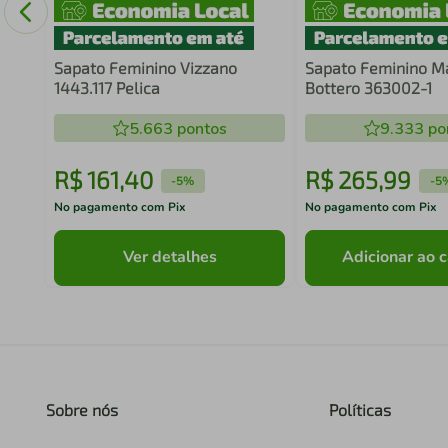
Sapato Feminino Vizzano
Sapato Feminino M
1443.117 Pelica
Bottero 363002-1
5.663
pontos
9.333
po
R$
161
,
40
R$
265
,
99
-
5%
-
5
No pagamento com Pix
No pagamento com Pix
Ver detalhes
Adicionar ao c
Sobre nós
Políticas