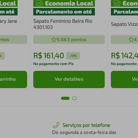
ary Jane
Sapato Feminino Beira Rio
Sapato Vizz
4301.103
ntos
5.663
pontos
4
R$
161
,
40
R$
142
,
%
-
5%
No pagamento com Pix
No pagamento 
arrinho
Ver detalhes
Ve
Serviços por telefone
De segunda a sexta-feira das