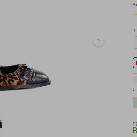
Fo
T
C
R