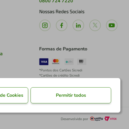
0800 724 7220
Nossas Redes Sociais
Formas de Pagamento
ia
*Pontos dos Cartões Sicredi
*Cartões de crédito Sicredi
*Boleto exclusivo para associados PJ
*É vedada a cobrança de preço superior, valor ou
encargo adicional para pagamentos por meio de
 de Cookies
Permitir todos
Pix à vista.
Desenvolvido por