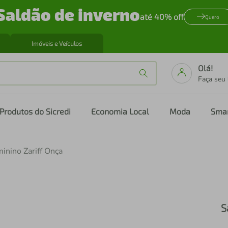
Saldão de inverno
até 40% off
Quero
Imóveis e Veículos
Olá!
Faça seu
Produtos do Sicredi
Economia Local
Moda
Sma
inino Zariff Onça
S