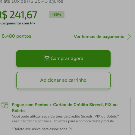
m até
10
x de
R$
25
,
43
s/juros
R$
241
,
67
-
35%
 pagamento com Pix
8.480
pontos
Ver formas de pagamento
Comprar agora
Adicionar ao carrinho
Pague com Pontos + Cartão de Crédito Sicredi, PIX ou
Boleto
Você pode utilizar seus Cartões de Crédito Sicredi , PIX ou Boleto*
caso não tenha pontos suficientes para a compra deste produto.
*Boleto exclusivo para associados PJ