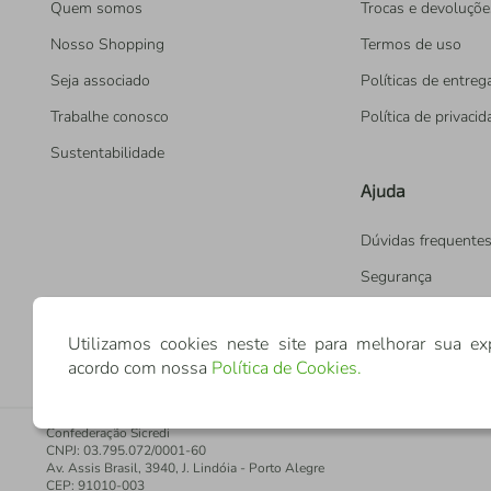
Quem somos
Trocas e devoluçõe
Nosso Shopping
Termos de uso
Seja associado
Políticas de entreg
Trabalhe conosco
Política de privaci
Sustentabilidade
Ajuda
Dúvidas frequente
Segurança
Utilizamos cookies neste site para melhorar sua ex
acordo com nossa
Política de Cookies
.
Confederação Sicredi
CNPJ: 03.795.072/0001-60
Av. Assis Brasil, 3940, J. Lindóia - Porto Alegre
CEP: 91010-003