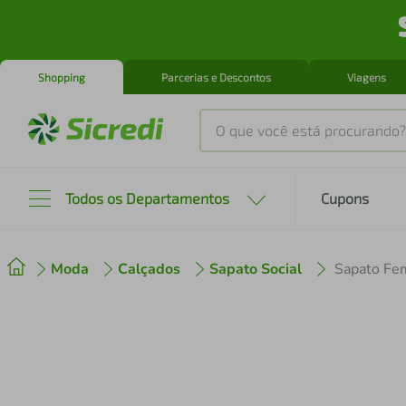
Shopping
Parcerias e Descontos
Viagens
O que você está procurando?
Produtos mais buscados
Todos os Departamentos
Cupons
tenis
1
º
Moda
Calçados
Sapato Social
Sapato Fem
cafeteira
2
º
perfume
3
º
air fryer
4
º