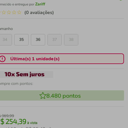
Zariff
rnecido e entregue por
☆
☆
☆
☆
☆
(0 avaliações)
amanho
34
35
36
37
38
Última(s) 1 unidade(s)
ompre com pontos:
8.480
pontos
$
369
,
99
R$
254
,
39
à vista