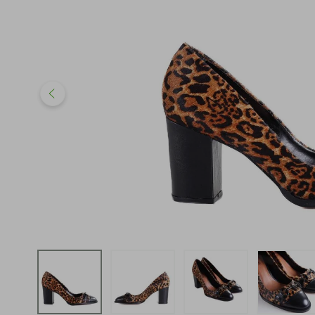
iphone
5
º