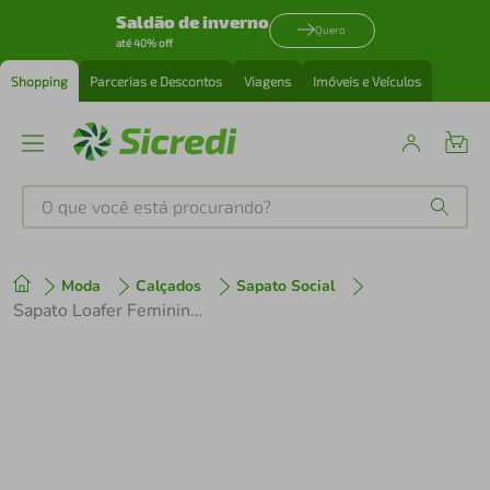
Saldão de inverno
Quero
até 40% off
Shopping
Parcerias e Descontos
Viagens
Imóveis e Veículos
O que você está procurando?
Produtos mais buscados
Moda
Calçados
Sapato Social
tenis
1
º
Sapato Loafer Feminino Dumond 4118774 Prata
cafeteira
2
º
perfume
3
º