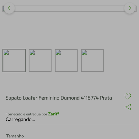
air fryer
4
º
iphone
5
º
Sapato Loafer Feminino Dumond 4118774 Prata
Zariff
Fornecido e entregue por
Carregando…
Tamanho