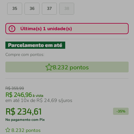
35
36
37
38
Última(s) 1 unidade(s)
Compre com pontos:
8.232
pontos
R$
359
,
99
R$
246
,
96
à vista
em até
10
x de
R$
24
,
69
s/juros
R$
234
,
61
-
35%
No pagamento com Pix
8.232
pontos