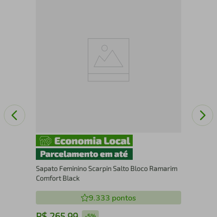
SA
Sapato Feminino Scarpin Salto Bloco Ramarim
Comfort Black
9.333
pontos
R$
265
,
99
R
-
5%