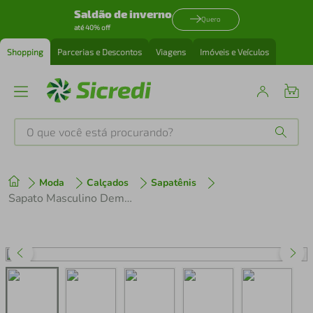
Saldão de inverno
Quero
até 40% off
Shopping
Parcerias e Descontos
Viagens
Imóveis e Veículos
O que você está procurando?
Produtos mais buscados
Moda
Calçados
Sapatênis
tenis
1
º
Sapato Masculino Democrata Metropolitan Clark Pulse 610102 Preto
cafeteira
2
º
perfume
3
º