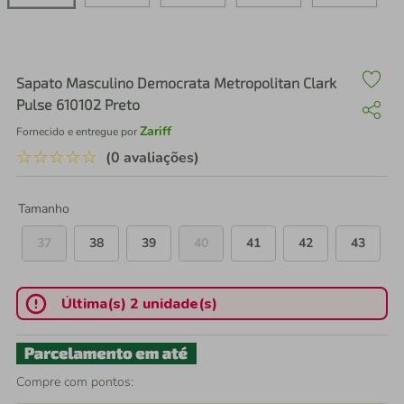
air fryer
4
º
iphone
5
º
Sapato Masculino Democrata Metropolitan Clark
Pulse 610102 Preto
Zariff
Fornecido e entregue por
☆
☆
☆
☆
☆
(0 avaliações)
Tamanho
37
38
39
40
41
42
43
Última(s) 2 unidade(s)
Compre com pontos: