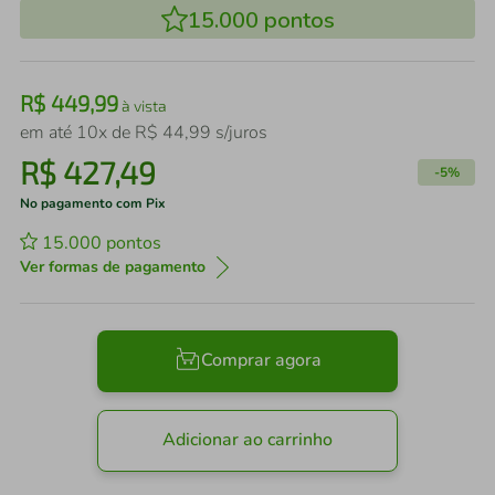
15.000
pontos
R$
449
,
99
à vista
em até
10
x de
R$
44
,
99
s/juros
R$
427
,
49
-
5%
No pagamento com Pix
15.000
pontos
Ver formas de pagamento
Comprar agora
Adicionar ao carrinho