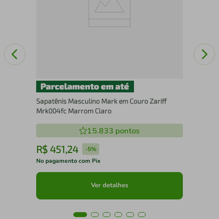
Sapatênis Masculino Mark em Couro Zariff
Mrk004fc Marrom Claro
15.833
pontos
R$
451
,
24
R
-
5%
No pagamento com Pix
No 
Ver detalhes