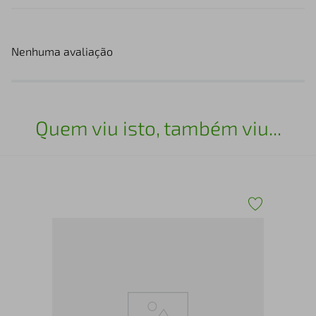
Nenhuma avaliação
Quem viu isto, também viu...
Sap
Pre
tch