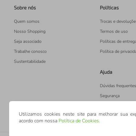
Sobre nós
Políticas
Quem somos
Trocas e devoluçõe
Nosso Shopping
Termos de uso
Seja associado
Políticas de entreg
Trabalhe conosco
Política de privaci
Sustentabilidade
Ajuda
Dúvidas frequente
Segurança
Utilizamos cookies neste site para melhorar sua ex
acordo com nossa
Política de Cookies
.