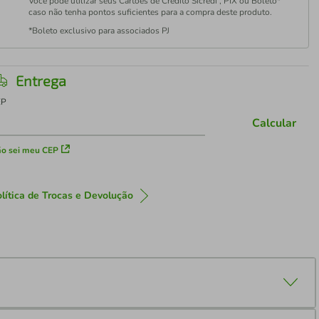
Você pode utilizar seus Cartões de Crédito Sicredi , PIX ou Boleto*
caso não tenha pontos suficientes para a compra deste produto.
*Boleto exclusivo para associados PJ
Entrega
EP
Calcular
o sei meu CEP
lítica de Trocas e Devolução