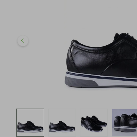
iphone
5
º