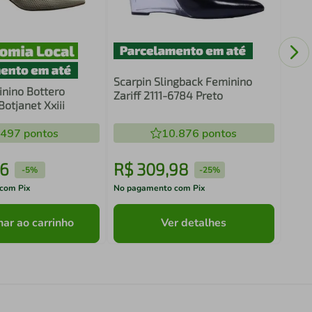
Sapa
Ver
Scarpin Slingback Feminino
nino Bottero
Zariff 2111-6784 Preto
otjanet Xxiii
.497
pontos
10.876
pontos
16
R$
309
,
98
R$
-
5%
-
25%
com Pix
No pagamento com Pix
No pa
nar ao carrinho
Ver detalhes