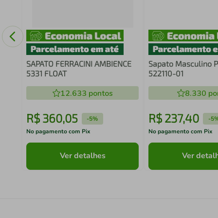
a
SAPATO FERRACINI AMBIENCE
Sapato Masculino 
5331 FLOAT
522110-01
12.633
pontos
8.330
po
R$
360
,
05
R$
237
,
40
-
5%
-
5
No pagamento com Pix
No pagamento com Pix
Ver detalhes
Ver detal