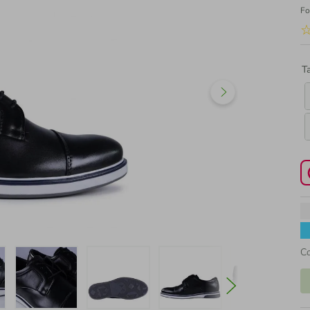
Fo
T
C