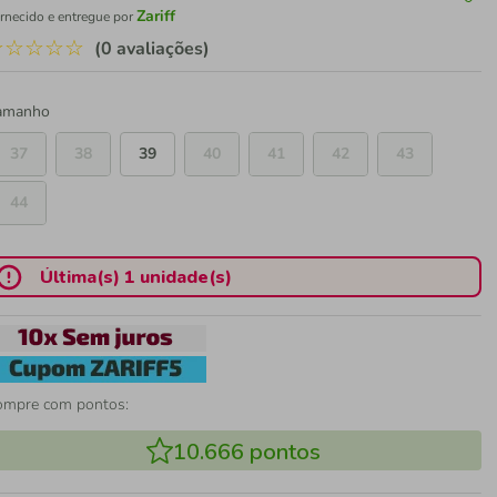
Zariff
rnecido e entregue por
☆
☆
☆
☆
☆
(0 avaliações)
amanho
37
38
39
40
41
42
43
44
Última(s) 1 unidade(s)
ompre com pontos:
10.666
pontos