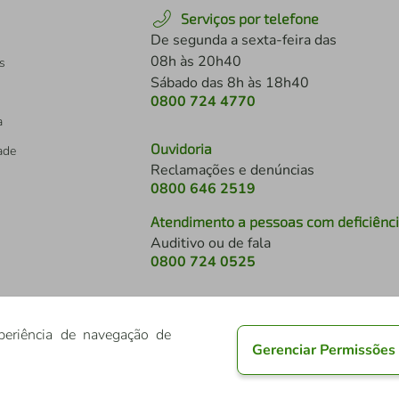
Serviços por telefone
De segunda a sexta-feira das
08h às 20h40
s
Sábado das 8h às 18h40
0800 724 4770
a
Ouvidoria
dade
Reclamações e denúncias
0800 646 2519
Atendimento a pessoas com deficiênc
Auditivo ou de fala
s
0800 724 0525
periência de navegação de
Gerenciar Permissões