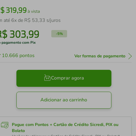
R$
319
,
99
à vista
m até
6
x de
R$
53
,
33
s/juros
R$
303
,
99
-
5%
 pagamento com Pix
10.666
pontos
Ver formas de pagamento
Comprar agora
Adicionar ao carrinho
Pague com Pontos + Cartão de Crédito Sicredi, PIX ou
Boleto