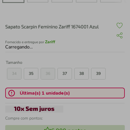
air fryer
4
º
iphone
5
º
Sapato Scarpin Feminino Zariff 1674001 Azul
Zariff
Fornecido e entregue por
Carregando…
Tamanho
34
35
36
37
38
39
Última(s) 1 unidade(s)
Compre com pontos: