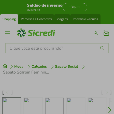
Saldão de inverno
Quero
até 40% off
Shopping
Parcerias e Descontos
Viagens
Imóveis e Veículos
O que você está procurando?
Produtos mais buscados
Moda
Calçados
Sapato Social
tenis
1
º
Sapato Scarpin Feminino Zariff 1674001 Azul
cafeteira
2
º
perfume
3
º