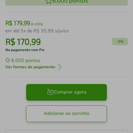
6.000
pontos
R$
179
,
99
à vista
em até
5
x de
R$
35
,
99
s/juros
R$
170
,
99
-
5%
No pagamento com Pix
6.000
pontos
Ver formas de pagamento
Comprar agora
Adicionar ao carrinho