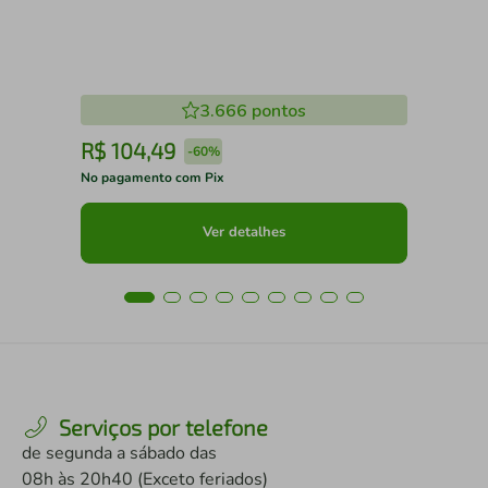
3.666
pontos
R$
104
,
49
R
-
60%
No pagamento com Pix
No 
Ver detalhes
Serviços por telefone
de segunda a sábado das
08h às 20h40 (Exceto feriados)