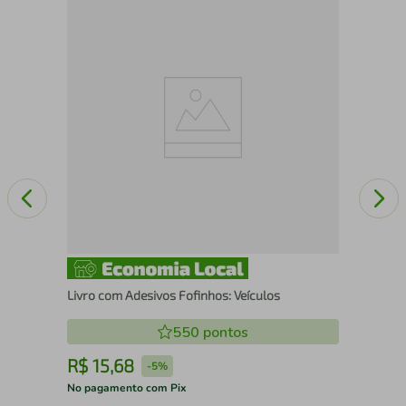
Mel
Vol
Livro com Adesivos Fofinhos: Veículos
550
pontos
R$
15
,
68
R
-
5%
No pagamento com Pix
No 