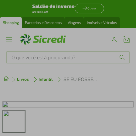
Saldão de inverno
Quero
até 40% off
Shopping
Parcerias e Descontos
Viagens
Imóveis e Veículos
O que você está procurando?
Produtos mais buscados
SE EU FOSSE...
Livros
Infantil
tenis
1
º
cafeteira
2
º
perfume
3
º