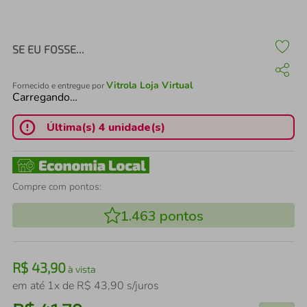
air fryer
4
º
iphone
5
º
SE EU FOSSE...
Vitrola Loja Virtual
Fornecido e entregue por
Carregando…
Última(s) 4 unidade(s)
Compre com pontos:
1.463
pontos
R$
43
,
90
à vista
em até
1
x de
R$
43
,
90
s/juros