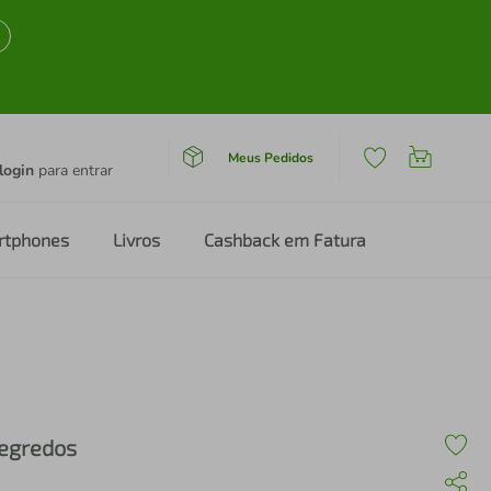
Meus Pedidos
login
para entrar
rtphones
Livros
Cashback em Fatura
egredos