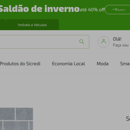
Saldão de inverno
até 40% off
Quero
Imóveis e Veículos
Olá!
Faça seu
Produtos do Sicredi
Economia Local
Moda
Sma
S