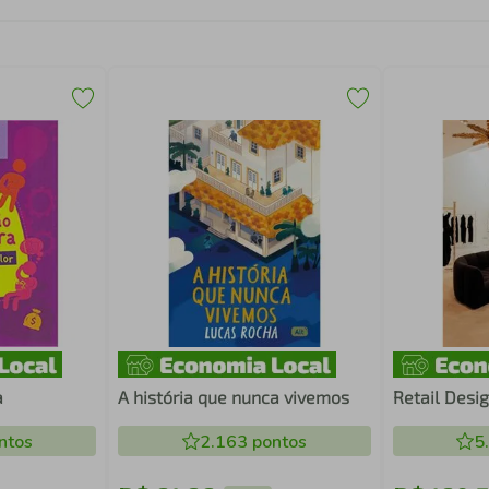
a
A história que nunca vivemos
Retail Desi
ntos
2.163
pontos
5