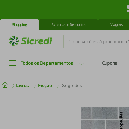
Shopping
Parcerias e Descontos
Viagens
O que você está procurando?
Produtos mais buscados
Todos os Departamentos
Cupons
tenis
1
º
Livros
Ficção
Segredos
cafeteira
2
º
perfume
3
º
air fryer
4
º