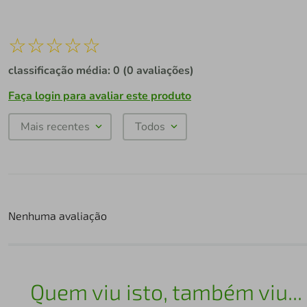
☆
☆
☆
☆
☆
classificação média: 0
(0 avaliações)
Faça login para avaliar este produto
Mais recentes
Todos
Nenhuma avaliação
Quem viu isto, também viu...