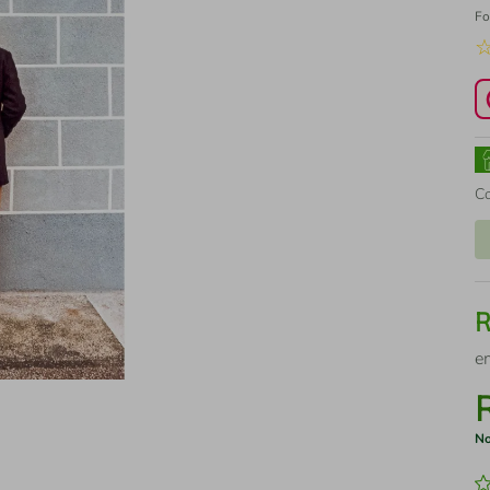
Fo
C
e
No