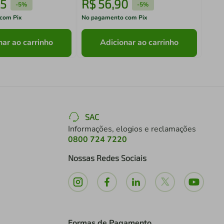
5
R$
56
,
90
R$
-
5%
-
5%
com Pix
No pagamento com Pix
No pa
nar ao carrinho
Adicionar ao carrinho
SAC
Informações, elogios e reclamações
0800 724 7220
Nossas Redes Sociais
Formas de Pagamento