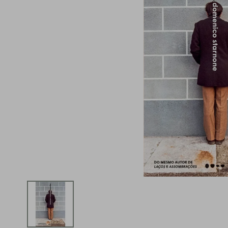
iphone
5
º