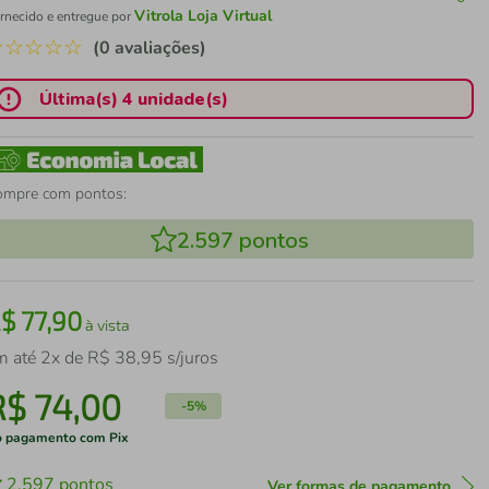
Vitrola Loja Virtual
rnecido e entregue por
☆
☆
☆
☆
☆
(0 avaliações)
Última(s) 4 unidade(s)
ompre com pontos:
2.597
pontos
R$
77
,
90
à vista
m até
2
x de
R$
38
,
95
s/juros
R$
74
,
00
-
5%
 pagamento com Pix
2.597
pontos
Ver formas de pagamento