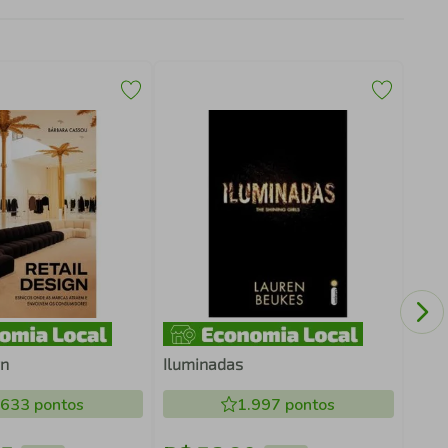
TÃO 
CAM
gn
Iluminadas
.633
pontos
1.997
pontos