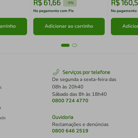
R$
61
,
66
R$
160
,
5
-
5%
No pagamento com Pix
No pagamento 
arrinho
Adicionar ao carrinho
Adicio
Serviços por telefone
De segunda a sexta-feira das
08h às 20h40
s
Sábado das 8h às 18h40
0800 724 4770
a
Ouvidoria
dade
Reclamações e denúncias
0800 646 2519