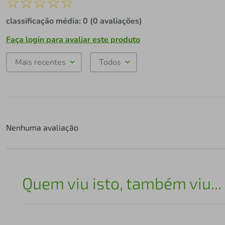
☆
☆
☆
☆
☆
classificação média: 0
(0 avaliações)
Faça login para avaliar este produto
Mais recentes
Todos
Nenhuma avaliação
Quem viu isto, também viu...