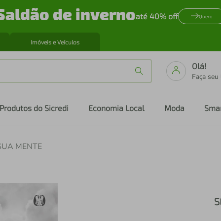
Saldão de inverno
até 40% off
Quero
Imóveis e Veículos
Olá!
Faça seu
Produtos do Sicredi
Economia Local
Moda
Sma
SUA MENTE
S