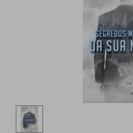
iphone
5
º