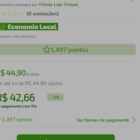
Vitrola Loja Virtual
rnecido e entregue por
☆
☆
☆
☆
☆
(0 avaliações)
ompre com pontos:
1.497
pontos
R$
44
,
90
à vista
m até
1
x de
R$
44
,
90
s/juros
R$
42
,
66
-
5%
 pagamento com Pix
1.497
pontos
Ver formas de pagamento