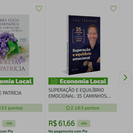
CON
SUPERAÇÃO E EQUILÍBRIO
 PATRÍCIA
EMOCIONAL: 35 CAMINHOS
PARA ENFRENTAR OS NOVOS
833
pontos
TEMPOS
2.163
pontos
R$
61
,
66
R$
-
5%
-
5%
com Pix
No pagamento com Pix
No pa