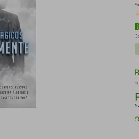
Fo
C
e
No