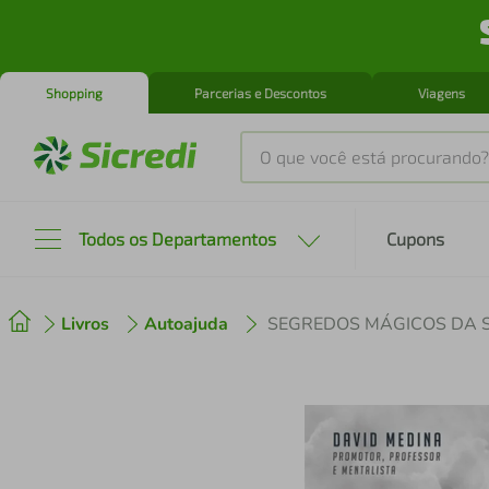
Shopping
Parcerias e Descontos
Viagens
O que você está procurando?
Produtos mais buscados
Todos os Departamentos
Cupons
tenis
1
º
Livros
Autoajuda
SEGREDOS MÁGICOS DA 
cafeteira
2
º
perfume
3
º
air fryer
4
º