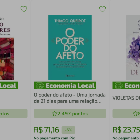
O poder do afeto - Uma jornada
VIOLETAS DE
de 21 dias para uma relação
mais equilibrada e prazerosa
ntos
entre pais e filhos
2.497
pontos
R$
71
,
16
R$
23
,
75
-
5%
No pagamento com Pix
No pagamento 