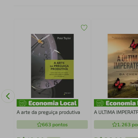
A arte da preguiça produtiva
A ULTIMA IMPERATR
663
pontos
1.263
po