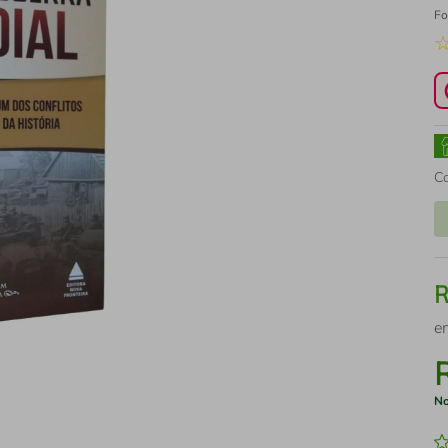
Fo
C
e
No