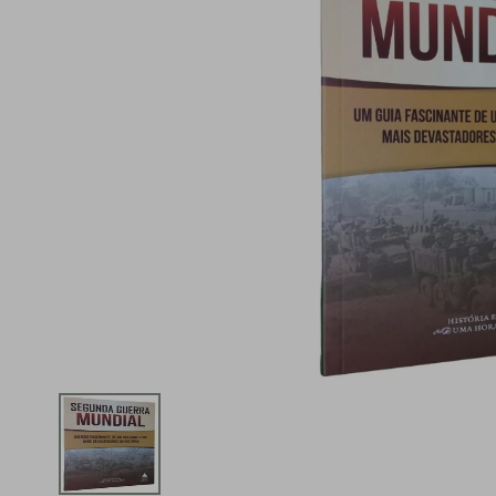
iphone
5
º