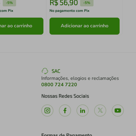
6
R$
56
,
90
R$
-
5%
-
5%
com Pix
No pagamento com Pix
No pa
nar ao carrinho
Adicionar ao carrinho
SAC
Informações, elogios e reclamações
0800 724 7220
Nossas Redes Sociais
Formas de Pagamento