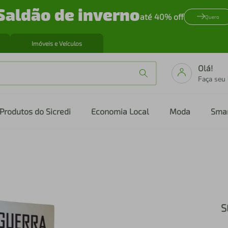
Saldão de inverno
até 40% off
Quero
Imóveis e Veículos
Olá!
Faça seu
Produtos do Sicredi
Economia Local
Moda
Sma
S