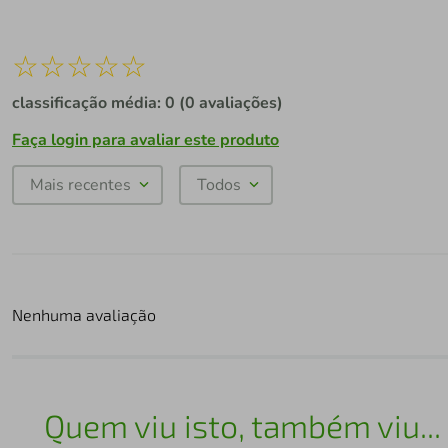
☆
☆
☆
☆
☆
classificação média: 0
(0 avaliações)
Faça login para avaliar este produto
Mais recentes
Todos
Nenhuma avaliação
Quem viu isto, também viu...