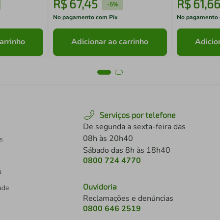
R$
67
,
45
R$
61
,
6
-
5%
No pagamento com Pix
No pagamento 
arrinho
Adicionar ao carrinho
Adicio
Serviços por telefone
De segunda a sexta-feira das
08h às 20h40
s
Sábado das 8h às 18h40
0800 724 4770
a
Ouvidoria
dade
Reclamações e denúncias
0800 646 2519