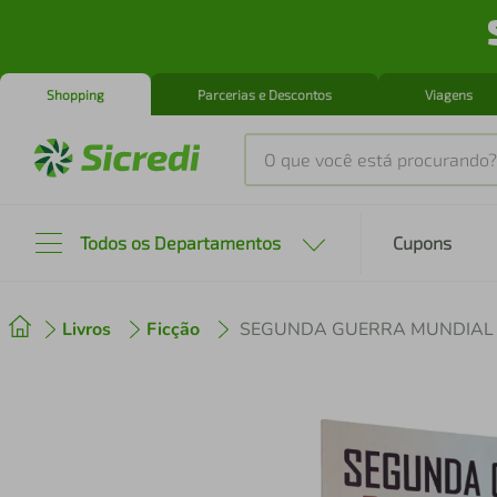
Shopping
Parcerias e Descontos
Viagens
O que você está procurando?
Produtos mais buscados
Todos os Departamentos
Cupons
tenis
1
º
Livros
Ficção
SEGUNDA GUERRA MUNDIAL
cafeteira
2
º
perfume
3
º
air fryer
4
º