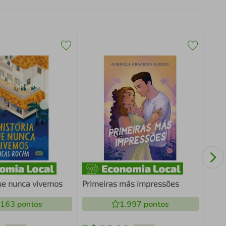
INTE
que nunca vivemos
Primeiras más impressões
.163
pontos
1.997
pontos