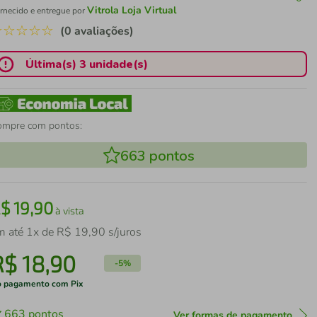
Vitrola Loja Virtual
rnecido e entregue por
☆
☆
☆
☆
☆
(0 avaliações)
Última(s) 3 unidade(s)
ompre com pontos:
663
pontos
R$
19
,
90
à vista
m até
1
x de
R$
19
,
90
s/juros
R$
18
,
90
-
5%
 pagamento com Pix
663
pontos
Ver formas de pagamento