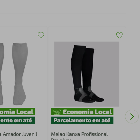
Kit 
com 
Pne
 Amador Juvenil
Meiao Kanxa Profissional