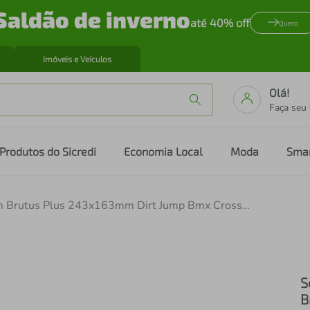
Saldão de inverno
até 40% off
Quero
Imóveis e Veículos
Olá!
Faça seu
Produtos do Sicredi
Economia Local
Moda
Sma
Selim Brutus Plus 243x163mm Dirt Jump Bmx Cross Freeride Downhill Freestyle Preto/Branco
S
B