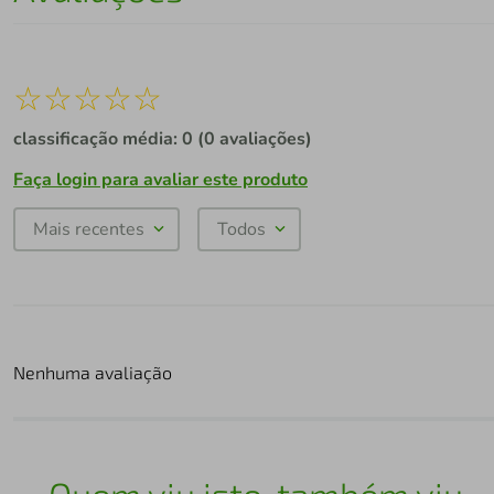
☆
☆
☆
☆
☆
classificação média: 0
(0 avaliações)
Faça login para avaliar este produto
Mais recentes
Todos
Nenhuma avaliação