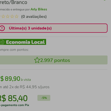
reto/Branco
Arly Bikes
rnecido e entregue por
☆
☆
☆
☆
☆
(0 avaliações)
Última(s) 3 unidade(s)
ompre com pontos:
2.997
pontos
R$
89
,
90
à vista
m até
2
x de
R$
44
,
95
s/juros
R$
85
,
40
-
5%
 pagamento com Pix