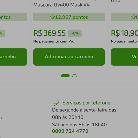
6110
Mascara Uv400 Mask V4
ntos
12.967
pontos
R$
369
,
55
R$
18
,
9
%
-
5%
No pagamento com Pix
No pagamento 
arrinho
Adicionar ao carrinho
Ve
Serviços por telefone
De segunda a sexta-feira das
08h às 20h40
s
Sábado das 8h às 18h40
0800 724 4770