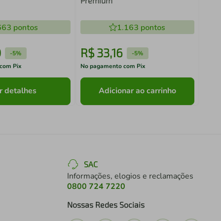
Premium
663
pontos
1.163
pontos
0
R$
33
,
16
R$
-
5%
-
5%
com Pix
No pagamento com Pix
No pa
r detalhes
Adicionar ao carrinho
SAC
Informações, elogios e reclamações
0800 724 7220
Nossas Redes Sociais