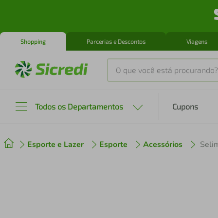
Shopping
Parcerias e Descontos
Viagens
O que você está procurando?
Produtos mais buscados
Todos os Departamentos
Cupons
tenis
1
º
Esporte e Lazer
Esporte
Acessórios
cafeteira
2
º
perfume
3
º
air fryer
4
º