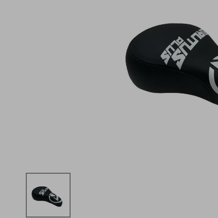
iphone
5
º