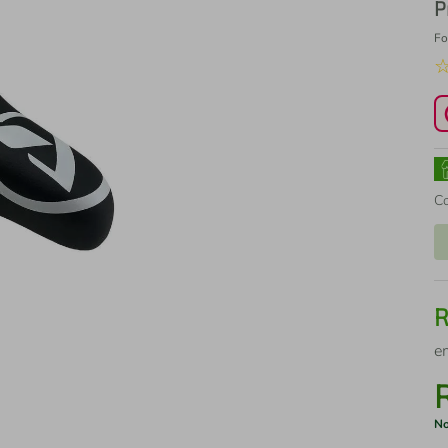
P
Fo
C
e
No